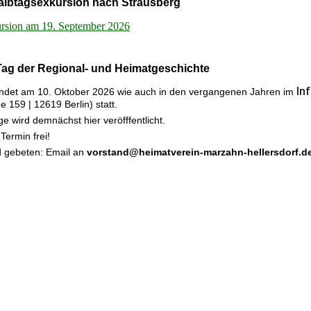
albtagsexkursion nach Strausberg
rsion am 19. September 2026
ag der Regional- und Heimatgeschichte
In
findet am 10. Oktober 2026 wie auch in den vergangenen Jahren im
ße 159 | 12619 Berlin
) statt.
ge wird demnächst hier veröfffentlicht.
Termin frei!
 gebeten: Email an
vorstand@heimatverein-marzahn-hellersdorf.d