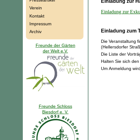
Presseartikel
Einladung zur H
Verein
Einladung zur Exku
Kontakt
Impressum
Einladung zum T
Archiv
Die Veranstaltung 
Freunde der Gärten
(
Hellersdorfer Stra
der Welt e.V.
Die Liste der Vorträ
Halten Sie sich den 
Um Anmeldung wird
Freunde Schloss
Biesdorf e. V.