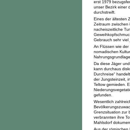
erst 1979 bezugsfe
unser Bezirk einer
durchstreift.
Eines der ältesten 
Zeitraum zwischen 
nacheiszeitliche T
Geweihkopfschmuck 
Gebrauch sehr viel 
An Flüssen wie der 
nomadischen Kultur
Nahrungsgrundlage 
Da diese Jäger und
kann durchaus disku
Durchreise“ handelt
der Jungsteinzeit, 
Teltow gemieden. Er
Niederungsvegetatio
gefunden.
Wesentlich zahlreic
Bevölkerungszuwachs
Grenzsituation zur 
verbrannten ihre To
Mahlsdorf dokumenti
Aus der römischen Ka