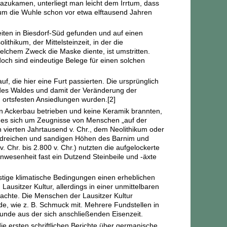
zukamen, unterliegt man leicht dem Irrtum, dass
 um die Wuhle schon vor etwa elftausend Jahren
iten in Biesdorf-Süd gefunden und auf einen
thikum, der Mittelsteinzeit, in der die
lchem Zweck die Maske diente, ist umstritten.
h sind eindeutige Belege für einen solchen
, die hier eine Furt passierten. Die ursprünglich
 des Waldes und damit der Veränderung der
u ortsfesten Ansiedlungen wurden.
[2]
en Ackerbau betrieben und keine Keramik brannten,
ob es sich um Zeugnisse von Menschen „auf der
 vierten Jahrtausend v. Chr., dem Neolithikum oder
waldreichen und sandigen Höhen des Barnim und
 Chr. bis 2.800 v. Chr.) nutzten die aufgelockerte
nwesenheit fast ein Dutzend Steinbeile und -äxte
nstige klimatische Bedingungen einen erheblichen
usitzer Kultur, allerdings in einer unmittelbaren
machte. Die Menschen der Lausitzer Kultur
de, wie z. B. Schmuck mit. Mehrere Fundstellen in
Funde aus der sich anschließenden Eisenzeit.
die ersten schriftlichen Berichte über germanische