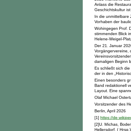
Anlass die Restaura
Geschichtskultur i
In die unmittelbare
Vorhaben der baulic
Wohingegen Prof. Dr
stimmenden Blick i
Helene-Weigel-Plat
Der 21. Januar 202
Vorgängervereine, d
Vereinsvorsitzenden
damaligen Beginn b
Es schließt sich di
der in den „Histori
Einen besonders gro
Band redaktionell v
Layout. Eine spann
Olaf Michael Ostert
Vorsitzender des He
Berlin, April 2026
[1]
https://de.wikip
[2]U. Michas, Boden
Hellersdorf, ( Hrsg