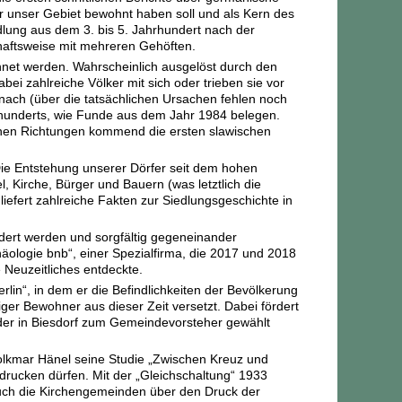
 unser Gebiet bewohnt haben soll und als Kern des
dlung aus dem 3. bis 5. Jahrhundert nach der
chaftsweise mit mehreren Gehöften.
hnet werden. Wahrscheinlich ausgelöst durch den
i zahlreiche Völker mit sich oder trieben sie vor
nach (über die tatsächlichen Ursachen fehlen noch
rhunderts, wie Funde aus dem Jahr 1984 belegen.
enen Richtungen kommend die ersten slawischen
„Die Entstehung unserer Dörfer seit dem hohen
el, Kirche, Bürger und Bauern (was letztlich die
liefert zahlreiche Fakten zur Siedlungsgeschichte in
dert werden und sorgfältig gegeneinander
ologie bnb“, einer Spezialfirma, die 2017 und 2018
Neuzeitliches entdeckte.
lin“, in dem er die Befindlichkeiten der Bevölkerung
ger Bewohner aus dieser Zeit versetzt. Dabei fördert
 der in Biesdorf zum Gemeindevorsteher gewählt
olkmar Hänel seine Studie „Zwischen Kreuz und
drucken dürfen. Mit der „Gleichschaltung“ 1933
 auch die Kirchengemeinden über den Druck der