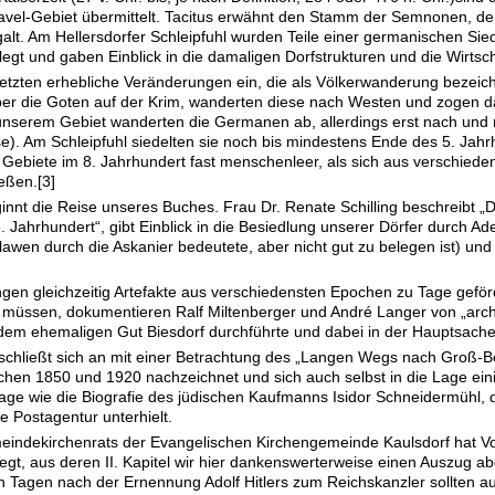
vel-Gebiet übermittelt. Tacitus erwähnt den Stamm der Semnonen, der
lt. Am Hellersdorfer Schleipfuhl wurden Teile einer germanischen Sie
legt und gaben Einblick in die damaligen Dorfstrukturen und die Wirts
setzten erhebliche Veränderungen ein, die als Völkerwanderung bezeic
r die Goten auf der Krim, wanderten diese nach Westen und zogen dabe
 unserem Gebiet wanderten die Germanen ab, allerdings erst nach und 
e). Am Schleipfuhl siedelten sie noch bis mindestens Ende des 5. Jah
Gebiete im 8. Jahrhundert fast menschenleer, als sich aus verschied
ießen.
[3]
ginnt die Reise unseres Buches. Frau Dr. Renate Schilling beschreibt 
16. Jahrhundert“, gibt Einblick in die Besiedlung unserer Dörfer durch Ad
awen durch die Askanier bedeutete, aber nicht gut zu belegen ist) und 
gen gleichzeitig Artefakte aus verschiedensten Epochen zu Tage geför
müssen, dokumentieren Ralf Miltenberger und André Langer von „archä
em ehemaligen Gut Biesdorf durchführte und dabei in der Hauptsache 
schließt sich an mit einer Betrachtung des „Langen Wegs nach Groß-Ber
chen 1850 und 1920 nachzeichnet und sich auch selbst in die Lage eini
age wie die Biografie des jüdischen Kaufmanns Isidor Schneidermühl,
 Postagentur unterhielt.
eindekirchenrats der Evangelischen Kirchengemeinde Kaulsdorf hat V
gt, aus deren II. Kapitel wir hier dankenswerterweise einen Auszug ab
ten Tagen nach der Ernennung Adolf Hitlers zum Reichskanzler sollten