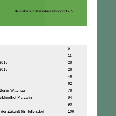
5
11
 2018
28
 2018
28
46
62
 Berlin-Wittenau
78
arkfriedhof Marzahn
84
90
der Zukunft für Hellersdorf
106