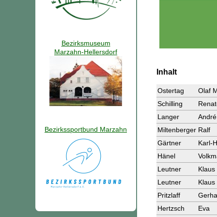
Bezirksmuseum
Marzahn-Hellersdorf
Inhalt
Ostertag
Olaf 
Schilling
Renat
Langer
André
Bezirkssportbund Marzahn
Miltenberger
Ralf
Gärtner
Karl-
Hänel
Volkm
Leutner
Klaus
Leutner
Klaus
Pritzlaff
Gerha
Hertzsch
Eva