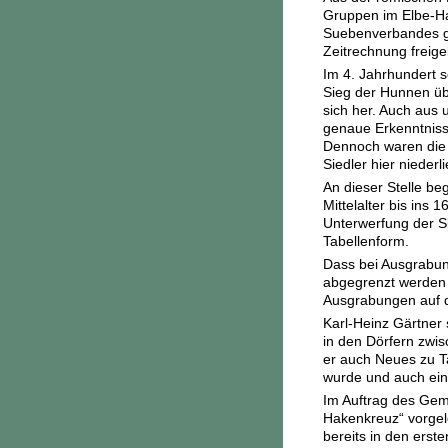
Gruppen im Elbe-Ha
Suebenverbandes ga
Zeitrechnung freige
Im 4. Jahrhundert 
Sieg der Hunnen übe
sich her. Auch aus
genaue Erkenntniss
Dennoch waren die 
Siedler hier niederl
An dieser Stelle be
Mittelalter bis ins 
Unterwerfung der Sl
Tabellenform.
Dass bei Ausgrabun
abgegrenzt werden 
Ausgrabungen auf d
Karl-Heinz Gärtner 
in den Dörfern zwis
er auch Neues zu T
wurde und auch eine
Im Auftrag des Gem
Hakenkreuz“ vorgele
bereits in den ers