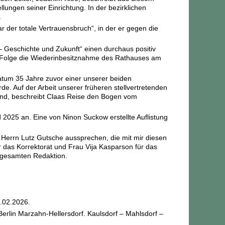
ungen seiner Einrichtung. In der bezirklichen
.
ar der totale Vertrauensbruch“, in der er gegen die
– Geschichte und Zukunft“ einen durchaus positiv
en Folge die Wiederinbesitznahme des Rathauses am
atum 35 Jahre zuvor einer unserer beiden
de. Auf der Arbeit unserer früheren stellvertretenden
uend, beschreibt Claas Reise den Bogen vom
2025 an. Eine von Ninon Suckow erstellte Auflistung
 Herrn Lutz Gutsche aussprechen, die mit mir diesen
r das Korrektorat und Frau Vija Kasparson für das
 gesamten Redaktion.
.02.2026.
erlin Marzahn-Hellersdorf. Kaulsdorf – Mahlsdorf –