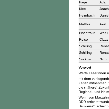
Page
Adam
Klee
Joach
Heimbach
Danie
Matthis
Axel
Eisentraut
Wolf 
Reise
Claas
Schilling
Renat
Schilling
Renat
Suckow
Ninon
Vorwort
Werte Leserinnen u
mit dem vorliegend
Zeiten mitnehmen, 
die (nähere) Zukunf
Regional- und Heim
Wenn von Marzahn-He
DDR errichtet wurd
Bauweise“, scheint 