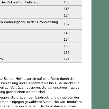
der Zukunft für Hellersdorf
106
118
124
den Wohnungsbau in der Großsiedlung
132
140
154
160
160
25
171
 Sie der Heimatverein auf eine Reise durch die
 Besiedlung und Gegenwart bis hin zu Ausblicken in
il auf Vorträgen basieren, die auf unserem „Tag der
ung geschrieben worden sind.
 Augen. Sie prägen den Eindruck, und da sie von der
et man hingegen gewähltere Ausdrücke wie „modulare
eit hatten und noch haben. Da die ersten von ihnen