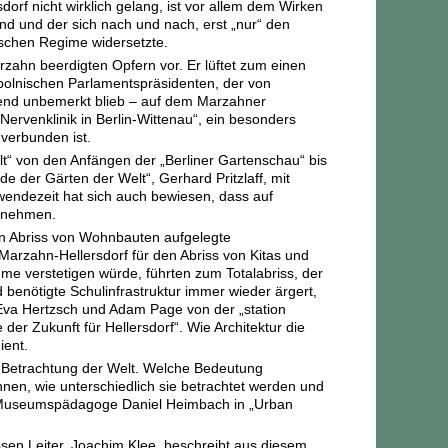
rf nicht wirklich gelang, ist vor allem dem Wirken
nd und der sich nach und nach, erst „nur“ den
tischen Regime widersetzte.
rzahn beerdigten Opfern vor. Er lüftet zum einen
polnischen Parlamentspräsidenten, der von
ehend unbemerkt blieb – auf dem Marzahner
ervenklinik in Berlin-Wittenau“, ein besonders
verbunden ist.
“ von den Anfängen der „Berliner Gartenschau“ bis
 der Gärten der Welt“, Gerhard Pritzlaff, mit
endezeit hat sich auch bewiesen, dass auf
zunehmen.
den Abriss von Wohnbauten aufgelegte
rzahn-Hellersdorf für den Abriss von Kitas und
me verstetigen würde, führten zum Totalabriss, der
d benötigte Schulinfrastruktur immer wieder ärgert,
 Eva Hertzsch und Adam Page von der „station
der Zukunft für Hellersdorf“. Wie Architektur die
ient.
Betrachtung der Welt. Welche Bedeutung
nen, wie unterschiedlich sie betrachtet werden und
r Museumspädagoge Daniel Heimbach in „Urban
en Leiter, Joachim Klee, beschreibt aus diesem