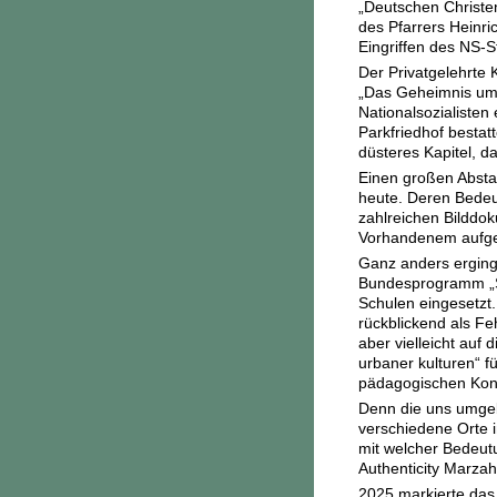
„Deutschen Christen
des Pfarrers Heinr
Eingriffen des NS-S
Der Privatgelehrte 
„Das Geheimnis um 
Nationalsozialisten
Parkfriedhof bestat
düsteres Kapitel, d
Einen großen Absta
heute. Deren Bedeut
zahlreichen Bilddo
Vorhandenem aufgeb
Ganz anders erging 
Bundesprogramm „St
Schulen eingesetzt
rückblickend als Fe
aber vielleicht auf
urbaner kulturen“ f
pädagogischen Konz
Denn die uns umge
verschiedene Orte i
mit welcher Bedeut
Authenticity Marzah
2025 markierte das