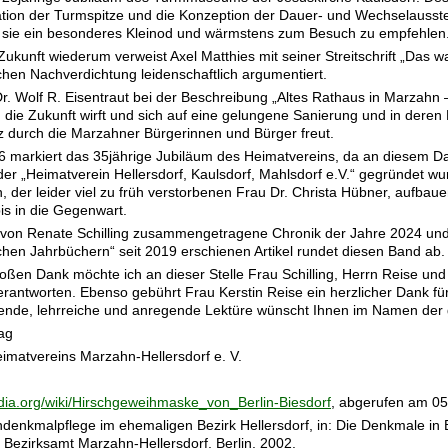
tion der Turmspitze und die Konzeption der Dauer- und Wechselausstell
st sie ein besonderes Kleinod und wärmstens zum Besuch zu empfehlen
 Zukunft wiederum verweist Axel Matthies mit seiner Streitschrift „Das w
hen Nachverdichtung leidenschaftlich argumentiert.
. Wolf R. Eisentraut bei der Beschreibung „Altes Rathaus in Marzahn 
n die Zukunft wirft und sich auf eine gelungene Sanierung und in der
z durch die Marzahner Bürgerinnen und Bürger freut.
6 markiert das 35jährige Jubiläum des Heimatvereins, da an diesem D
er „Heimatverein Hellersdorf, Kaulsdorf, Mahlsdorf e.V.“ gegründet wur
, der leider viel zu früh verstorbenen Frau Dr. Christa Hübner, aufba
is in die Gegenwart.
e von Renate Schilling zusammengetragene Chronik der Jahre 2024 und 
schen Jahrbüchern“ seit 2019 erschienen Artikel rundet diesen Band ab.
ßen Dank möchte ich an dieser Stelle Frau Schilling, Herrn Reise und
erantworten. Ebenso gebührt Frau Kerstin Reise ein herzlicher Dank fü
ende, lehrreiche und anregende Lektüre wünscht Ihnen im Namen der
ag
imatvereins Marzahn-Hellersdorf e. V.
edia.org/wiki/Hirschgeweihmaske_von_Berlin-Biesdorf
, abgerufen am 05
denkmalpflege im ehemaligen Bezirk Hellersdorf, in: Die Denkmale in B
.) Bezirksamt Marzahn-Hellersdorf, Berlin, 2002.