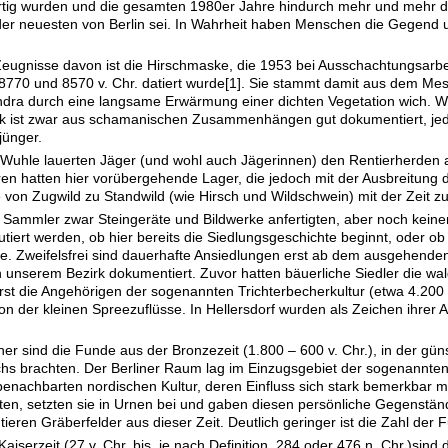
rtig wurden und die gesamten 1980er Jahre hindurch mehr und mehr da
 der neuesten von Berlin sei. In Wahrheit haben Menschen die Gegend
Zeugnisse davon ist die Hirschmaske, die 1953 bei Ausschachtungsarbe
8770 und 8570 v. Chr. datiert wurde
[1]
. Sie stammt damit aus dem Mesoli
undra durch eine langsame Erwärmung einer dichten Vegetation wich. We
ist zwar aus schamanischen Zusammenhängen gut dokumentiert, jedoc
jünger.
Wuhle lauerten Jäger (und wohl auch Jägerinnen) den Rentierherden auf
en hatten hier vorübergehende Lager, die jedoch mit der Ausbreitung
von Zugwild zu Standwild (wie Hirsch und Wildschwein) mit der Zeit z
 Sammler zwar Steingeräte und Bildwerke anfertigten, aber noch kein
tiert werden, ob hier bereits die Siedlungsgeschichte beginnt, oder 
e. Zweifelsfrei sind dauerhafte Ansiedlungen erst ab dem ausgehenden
in unserem Bezirk dokumentiert. Zuvor hatten bäuerliche Siedler die 
st die Angehörigen der sogenannten Trichterbecherkultur (etwa 4.200 v.
n der kleinen Spreezuflüsse. In Hellersdorf wurden als Zeichen ihrer A
her sind die Funde aus der Bronzezeit (1.800 – 600 v. Chr.), in der gü
 brachten. Der Berliner Raum lag im Einzugsgebiet der sogenannten La
benachbarten nordischen Kultur, deren Einfluss sich stark bemerkbar 
ten, setzten sie in Urnen bei und gaben diesen persönliche Gegenstän
eren Gräberfelder aus dieser Zeit. Deutlich geringer ist die Zahl der 
iserzeit (27 v. Chr. bis, je nach Definition, 284 oder 476 n. Chr.)sind 