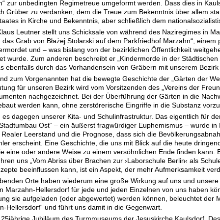
“ zur unbedingten Regimetreue umgeformt werden. Dass dies in Kaulsdo
ich Grüber zu verdanken, dem die Treue zum Bekenntnis über allem sta
taates in Kirche und Bekenntnis, aber schließlich dem nationalsozialis
Klaus Leutner stellt uns Schicksale von während des Naziregimes in Ma
das Grab von Błażej Stolarski auf dem Parkfriedhof Marzahn“, einem 
 ermordet und – was bislang von der bezirklichen Öffentlichkeit weitg
tet wurde. Zum anderen beschreibt er „Kindermorde in der Städtischen N
as ebenfalls durch das Vorhandensein von Gräbern mit unserem Bezirk 
nd zum Vorgenannten hat die bewegte Geschichte der „Gärten der Welt
ung für unseren Bezirk wird vom Vorsitzenden des „Vereins der Freunde
kumenten nachgezeichnet. Bei der Überführung der Gärten in die Nachw
aut werden kann, ohne zerstörerische Eingriffe in die Substanz vor
es dagegen unserer Kita- und Schulinfrastruktur. Das eigentlich für 
adtumbau Ost“ – ein äußerst fragwürdiger Euphemismus – wurde in Ma
. Realer Leerstand und die Prognose, dass sich die Bevölkerungsabnah
hler erscheint. Eine Geschichte, die uns mit Blick auf die heute dringen
 die eine oder andere Weise zu einem versöhnlichen Ende finden kann:
ühren uns „Vom Abriss über Brachen zur ›Laborschule Berlin‹ als Schule 
epte beeinflussen kann, ist ein Aspekt, der mehr Aufmerksamkeit verd
benden Orte haben wiederum eine große Wirkung auf uns und unsere 
n Marzahn-Hellersdorf für jede und jeden Einzelnen von uns haben kön
ung sie aufgeladen (oder abgewertet) werden können, beleuchtet de
n-Hellersdorf“ und führt uns damit in die Gegenwart.
 25jährige Jubiläum des Turmmuseums der Jesuskirche Kaulsdorf. Dess