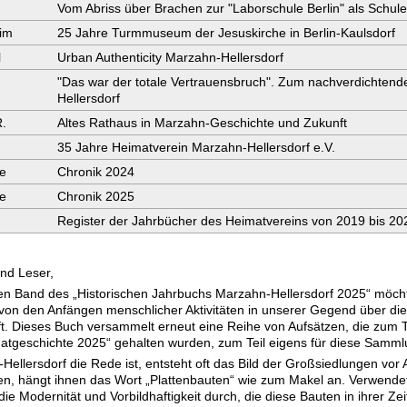
Vom Abriss über Brachen zur "Laborschule Berlin" als Schule 
im
25 Jahre Turmmuseum der Jesuskirche in Berlin-Kaulsdorf
l
Urban Authenticity Marzahn-Hellersdorf
"Das war der totale Vertrauensbruch". Zum nachverdichten
Hellersdorf
R.
Altes Rathaus in Marzahn-Geschichte und Zukunft
35 Jahre Heimatverein Marzahn-Hellersdorf e.V.
e
Chronik 2024
e
Chronik 2025
Register der Jahrbücher des Heimatvereins von 2019 bis 20
nd Leser,
en Band des „Historischen Jahrbuchs Marzahn-Hellersdorf 2025“ möchte
von den Anfängen menschlicher Aktivitäten in unserer Gegend über die
t. Dieses Buch versammelt erneut eine Reihe von Aufsätzen, die zum Te
atgeschichte 2025“ gehalten wurden, zum Teil eigens für diese Samml
llersdorf die Rede ist, entsteht oft das Bild der Großsiedlungen vor
en, hängt ihnen das Wort „Plattenbauten“ wie zum Makel an. Verwend
die Modernität und Vorbildhaftigkeit durch, die diese Bauten in ihrer Z