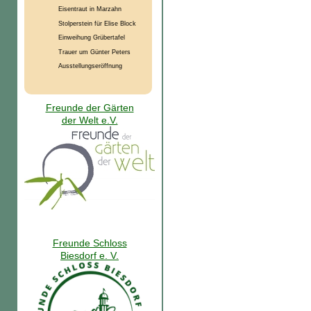
Eisentraut in Marzahn
Stolperstein für Elise Block
Einweihung Grübertafel
Trauer um Günter Peters
Ausstellungseröffnung
Freunde der Gärten
der Welt e.V.
Freunde Schloss
Biesdorf e. V.