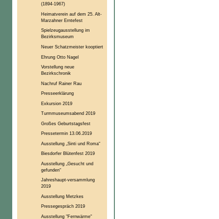
(1894-1967)
Heimatverein auf dem 25. Alt-
Marzahner Erntefest
Spielzeugausstellung im
Bezirksmuseum
Neuer Schatzmeister kooptiert
Ehrung Otto Nagel
Vorstellung neue
Bezirkschronik
Nachruf Rainer Rau
Presseerklärung
Exkursion 2019
Turmmuseumsabend 2019
Großes Geburtstagsfest
Pressetermin 13.06.2019
Ausstellung „Sinti und Roma“
Biesdorfer Blütenfest 2019
Ausstellung „Gesucht und
gefunden“
Jahreshaupt-versammlung
2019
Ausstellung Metzkes
Pressegespräch 2019
Ausstellung "Fernwärme"