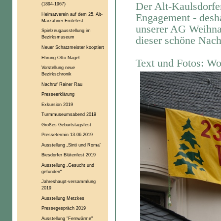
Der Alt-Kaulsdorfe
(1894-1967)
Heimatverein auf dem 25. Alt-
Engagement - desha
Marzahner Erntefest
unserer AG Weihna
Spielzeugausstellung im
dieser schöne Nach
Bezirksmuseum
Neuer Schatzmeister kooptiert
Ehrung Otto Nagel
Text und Fotos: Wo
Vorstellung neue
Bezirkschronik
Nachruf Rainer Rau
Presseerklärung
Exkursion 2019
Turmmuseumsabend 2019
Großes Geburtstagsfest
Pressetermin 13.06.2019
Ausstellung „Sinti und Roma“
Biesdorfer Blütenfest 2019
Ausstellung „Gesucht und
gefunden“
Jahreshaupt-versammlung
2019
Ausstellung Metzkes
Pressegespräch 2019
Ausstellung "Fernwärme"