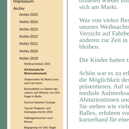
öffneten wieder ei
Impressum
sich am Markt.
Archiv
Archiv 2025
Was von vielen Bes
Archiv 2024
unseres Weihnachts
Archiv 2023
Verzicht auf Fahrb
Archiv 2022
anderen zur Zeit in
Archiv 2021
bleiben.
Archiv 2020
Die Kinder hatten t
Archiv 2019
Weihnachtsfeier 2019
Alt-Kaulsdorfer
Schön war es zu er
Weihnachtsmarkt
die Möglichkeit des
Stolpersteine für Marie-Luise
und Carl Hotze
präsentieren. Auf 
Busrundfahrt zu Stätten des
mediale Aufmerksam
Lebens und Wirkens von Otto
Nagel in Berlin
Abiturientinnen un
Nachruf Manfred Teresiak
Sie stehen wie viel
Tag der Regional- und
Balles, erfuhren v
Heimatgeschichte 2019
kurzerhand für eine
Halbtagsexkursion nach
Bernau
Begegnung mit Otto Nagel