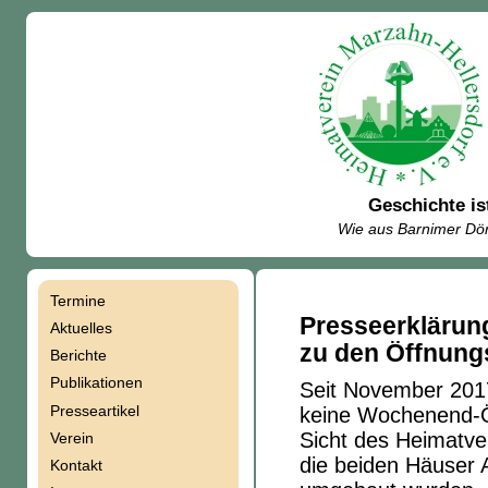
Geschichte is
Wie aus Barnimer Dör
Termine
Navigation
Presseerklärun
Aktuelles
zu den Öffnung
Berichte
überspringen
Publikationen
Seit November 201
Presseartikel
keine Wochenend-Öf
Sicht des Heimatver
Verein
die beiden Häuser
Kontakt