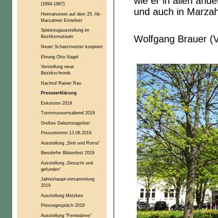
wie er in allen and
(1894-1967)
und auch in Marzah
Heimatverein auf dem 25. Alt-
Marzahner Erntefest
Spielzeugausstellung im
Wolfgang Brauer (V
Bezirksmuseum
Neuer Schatzmeister kooptiert
Ehrung Otto Nagel
Vorstellung neue
Bezirkschronik
Nachruf Rainer Rau
Presseerklärung
Exkursion 2019
Turmmuseumsabend 2019
Großes Geburtstagsfest
Pressetermin 13.06.2019
Ausstellung „Sinti und Roma“
Biesdorfer Blütenfest 2019
Ausstellung „Gesucht und
gefunden“
Jahreshaupt-versammlung
2019
Ausstellung Metzkes
Pressegespräch 2019
Ausstellung "Fernwärme"