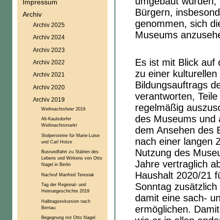
umgebaut wurden, n
Impressum
Bürgern, insbesonde
Archiv
genommen, sich die
Archiv 2025
Museums anzuseh
Archiv 2024
Archiv 2023
Es ist mit Blick auf
Archiv 2022
zu einer kulturelle
Archiv 2021
Bildungsauftrags d
Archiv 2020
verantworten, Tei
Archiv 2019
regelmäßig auszus
Weihnachtsfeier 2019
des Museums und a
Alt-Kaulsdorfer
Weihnachtsmarkt
dem Ansehen des Be
Stolpersteine für Marie-Luise
nach einer langen Z
und Carl Hotze
Nutzung des Museu
Busrundfahrt zu Stätten des
Lebens und Wirkens von Otto
Jahre vertraglich a
Nagel in Berlin
Haushalt 2020/21 
Nachruf Manfred Teresiak
Sonntag zusätzlich
Tag der Regional- und
Heimatgeschichte 2019
damit eine sach- un
Halbtagsexkursion nach
ermöglichen. Damit 
Bernau
Begegnung mit Otto Nagel