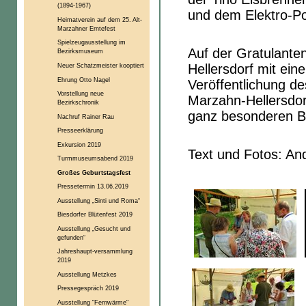
(1894-1967)
und dem Elektro-Po
Heimatverein auf dem 25. Alt-
Marzahner Erntefest
Spielzeugausstellung im
Auf der Gratulante
Bezirksmuseum
Neuer Schatzmeister kooptiert
Hellersdorf mit ei
Ehrung Otto Nagel
Veröffentlichung de
Vorstellung neue
Marzahn-Hellersdorf
Bezirkschronik
ganz besonderen Be
Nachruf Rainer Rau
Presseerklärung
Exkursion 2019
Text und Fotos: An
Turmmuseumsabend 2019
Großes Geburtstagsfest
Pressetermin 13.06.2019
Ausstellung „Sinti und Roma“
Biesdorfer Blütenfest 2019
Ausstellung „Gesucht und
gefunden“
Jahreshaupt-versammlung
2019
Ausstellung Metzkes
Pressegespräch 2019
Ausstellung "Fernwärme"