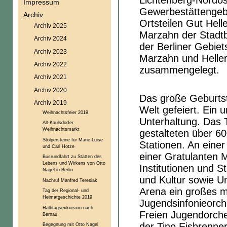
Lichtenberg-Nordos
Impressum
Gewerbestättengebi
Archiv
Ortsteilen Gut Hell
Archiv 2025
Marzahn der Stadtb
Archiv 2024
der Berliner Gebie
Archiv 2023
Marzahn und Heller
Archiv 2022
zusammengelegt.
Archiv 2021
Archiv 2020
Das große Geburtst
Archiv 2019
Welt gefeiert. Ein 
Weihnachtsfeier 2019
Unterhaltung. Das
Alt-Kaulsdorfer
Weihnachtsmarkt
gestalteten über 6
Stolpersteine für Marie-Luise
Stationen. An einer
und Carl Hotze
einer Gratulanten 
Busrundfahrt zu Stätten des
Lebens und Wirkens von Otto
Institutionen und 
Nagel in Berlin
und Kultur sowie U
Nachruf Manfred Teresiak
Arena ein großes 
Tag der Regional- und
Heimatgeschichte 2019
Jugendsinfonieorc
Halbtagsexkursion nach
Freien Jugendorches
Bernau
der Tino Eisbrenne
Begegnung mit Otto Nagel