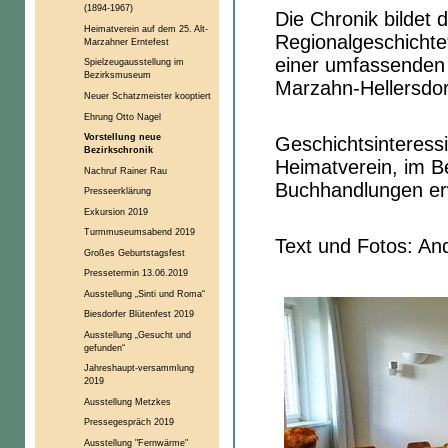
(1894-1967)
Die Chronik bildet 
Heimatverein auf dem 25. Alt-
Regionalgeschichte
Marzahner Erntefest
einer umfassenden 
Spielzeugausstellung im
Bezirksmuseum
Marzahn-Hellersdor
Neuer Schatzmeister kooptiert
Ehrung Otto Nagel
Vorstellung neue
Geschichtsinteressi
Bezirkschronik
Heimatverein, im B
Nachruf Rainer Rau
Buchhandlungen er
Presseerklärung
Exkursion 2019
Turmmuseumsabend 2019
Text und Fotos: An
Großes Geburtstagsfest
Pressetermin 13.06.2019
Ausstellung „Sinti und Roma“
Biesdorfer Blütenfest 2019
Ausstellung „Gesucht und
gefunden“
Jahreshaupt-versammlung
2019
Ausstellung Metzkes
Pressegespräch 2019
Ausstellung "Fernwärme"