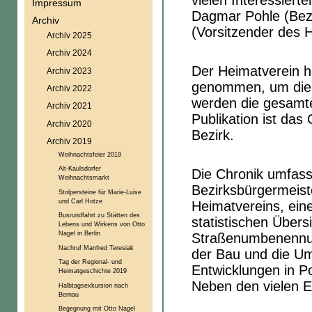
vielen Interessiert
Impressum
Dagmar Pohle (Bezi
Archiv
(Vorsitzender des 
Archiv 2025
Archiv 2024
Der Heimatverein h
Archiv 2023
genommen, um dies
Archiv 2022
werden die gesamte
Archiv 2021
Publikation ist da
Archiv 2020
Bezirk.
Archiv 2019
Weihnachtsfeier 2019
Alt-Kaulsdorfer
Die Chronik umfass
Weihnachtsmarkt
Bezirksbürgermeist
Stolpersteine für Marie-Luise
und Carl Hotze
Heimatvereins, eine
Busrundfahrt zu Stätten des
statistischen Übers
Lebens und Wirkens von Otto
Nagel in Berlin
Straßenumbenennun
Nachruf Manfred Teresiak
der Bau und die Um
Tag der Regional- und
Entwicklungen in Pol
Heimatgeschichte 2019
Neben den vielen E
Halbtagsexkursion nach
Bernau
Begegnung mit Otto Nagel