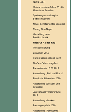
(1894-1967)
Heimatverein auf dem 25. Alt-
Marzahner Erntefest
Spielzeugausstellung im
Bezirksmuseum
Neuer Schatzmeister kooptiert
Ehrung Otto Nagel
Vorstellung neue
Bezirkschronik
Nachruf Rainer Rau
Presseerklärung
Exkursion 2019
Turmmuseumsabend 2019
Großes Geburtstagsfest
Pressetermin 13.06.2019
Ausstellung „Sinti und Roma“
Biesdorfer Blütenfest 2019
Ausstellung „Gesucht und
gefunden“
Jahreshaupt-versammlung
2019
Ausstellung Metzkes
Pressegespräch 2019
Ausstellung "Fernwärme"