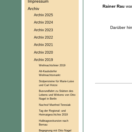
Impressum
Rainer Rau
war
Archiv
Archiv 2025
Archiv 2024
Darüber hin
Archiv 2023
Archiv 2022
Archiv 2021
Archiv 2020
Archiv 2019
Weihnachtsfeier 2019
Alt-Kaulsdorfer
Weihnachtsmarkt
Stolpersteine für Marie-Luise
und Carl Hotze
Busrundfahrt zu Stätten des
Lebens und Wirkens von Otto
Nagel in Berlin
Nachruf Manfred Teresiak
Tag der Regional- und
Heimatgeschichte 2019
Halbtagsexkursion nach
Bernau
Begegnung mit Otto Nagel