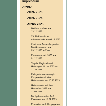
Impressum
Archiv
Archiv 2025
Archiv 2024
Archiv 2023
Weihnachtsfeier am
13.12.2023
25. Alt-Kaulsdorfer
Adventsmarkt am 09.12.2023
Zwei neue Ausstellungen im
Bezirksmuseum am
03.12.2023 eröffnet
Ehrenamtspreis 2023 am
01.12.2023
Tag der Regional- und
Heimatgeschichte 2023 am
21.10.2023
Kleingartenwanderung in
Kooperation mit dem
Heimatverein am 15.10.2023
Heimatverein auf dem
Herbstfest 2023 am
22.09.2023
Buchpräsentattion Prof.
Eisentraut am 14.09.2023
Exkursion nach Hoppegarten