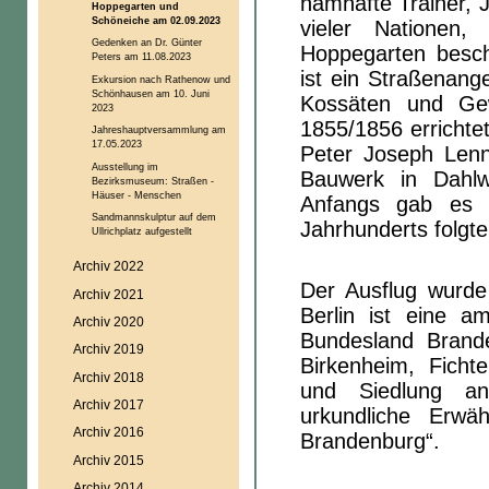
namhafte Trainer, J
Hoppegarten und
Schöneiche am 02.09.2023
vieler Nationen
Gedenken an Dr. Günter
Hoppegarten beschä
Peters am 11.08.2023
ist ein Straßenang
Exkursion nach Rathenow und
Schönhausen am 10. Juni
Kossäten und Ge
2023
1855/1856 errichte
Jahreshauptversammlung am
17.05.2023
Peter Joseph Lenné
Ausstellung im
Bauwerk in Dahlw
Bezirksmuseum: Straßen -
Häuser - Menschen
Anfangs gab es n
Sandmannskulptur auf dem
Jahrhunderts folgt
Ullrichplatz aufgestellt
Archiv 2022
Der Ausflug wurde
Archiv 2021
Berlin ist eine 
Archiv 2020
Bundesland Brand
Archiv 2019
Birkenheim, Ficht
Archiv 2018
und Siedlung an
Archiv 2017
urkundliche Erw
Archiv 2016
Brandenburg“.
Archiv 2015
Archiv 2014