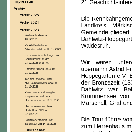
21 Geschichtsintere
Impressum
Archiv
Archiv 2025
Die Rennbahngemei
Archiv 2024
Landkreis Märkis
Archiv 2023
Gemeinde gliedert 
Weihnachtsfeier am
Dahlwitz-Hoppega
13.12.2023
Waldesruh.
25. Alt-Kaulsdorfer
Adventsmarkt am 09.12.2023
Zwei neue Ausstellungen im
Bezirksmuseum am
Wir waren unter
03.12.2023 eröffnet
übernahm Astrid Fr
Ehrenamtspreis 2023 am
01.12.2023
Hoppegarten e.V. E
Tag der Regional- und
der Bronzezeit (13
Heimatgeschichte 2023 am
21.10.2023
Dahlwitz war Bel
Kleingartenwanderung in
Krummensee, von L
Kooperation mit dem
Heimatverein am 15.10.2023
Marschall, Graf un
Heimatverein auf dem
Herbstfest 2023 am
22.09.2023
Die Tour führte vo
Buchpräsentattion Prof.
Eisentraut am 14.09.2023
zum Herrenhaus mit
Exkursion nach