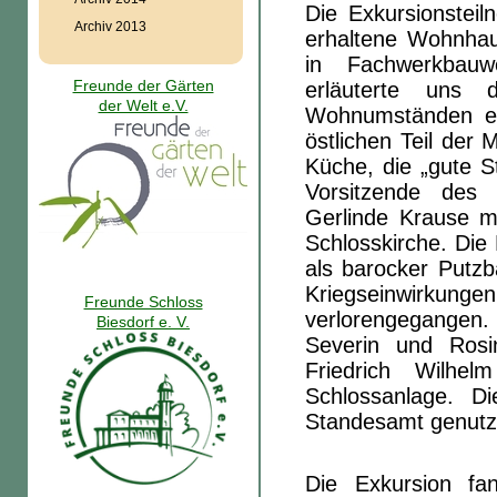
Die Exkursionsteil
Archiv 2013
erhaltene Wohnhau
in Fachwerkbauw
Freunde der Gärten
erläuterte uns 
der Welt e.V.
Wohnumständen ei
östlichen Teil der
Küche, die „gute S
Vorsitzende des 
Gerlinde Krause m
Schlosskirche. Die 
als barocker Putzb
Kriegseinwirkunge
Freunde Schloss
verlorengegangen
Biesdorf e. V.
Severin und Rosi
Friedrich Wilhe
Schlossanlage. D
Standesamt genutz
Die Exkursion fa