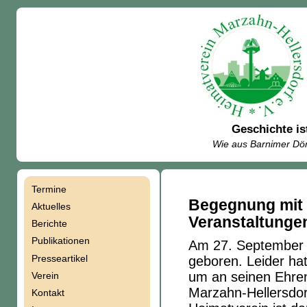
Geschichte is
Wie aus Barnimer Dör
Termine
Navigation
Begegnung mit O
Aktuelles
Veranstaltunge
Berichte
überspringen
Publikationen
Am 27. September 
Presseartikel
geboren. Leider ha
um an seinen Ehren
Verein
Marzahn-Hellersdor
Kontakt