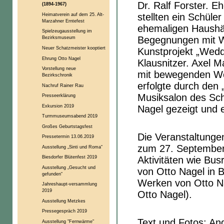
Dr. Ralf Forster. 
(1894-1967)
Heimatverein auf dem 25. Alt-
stellten ein Schüle
Marzahner Erntefest
ehemaligen Haushäl
Spielzeugausstellung im
Begegnungen mit Wa
Bezirksmuseum
Neuer Schatzmeister kooptiert
Kunstprojekt „Wedd
Ehrung Otto Nagel
Klausnitzer. Axel 
Vorstellung neue
mit bewegenden Wo
Bezirkschronik
erfolgte durch den
Nachruf Rainer Rau
Musiksalon des Sch
Presseerklärung
Exkursion 2019
Nagel gezeigt und
Turmmuseumsabend 2019
Großes Geburtstagsfest
Die Veranstaltungen
Pressetermin 13.06.2019
zum 27. September 
Ausstellung „Sinti und Roma“
Biesdorfer Blütenfest 2019
Aktivitäten wie Bu
Ausstellung „Gesucht und
von Otto Nagel in B
gefunden“
Werken von Otto Na
Jahreshaupt-versammlung
2019
Otto Nagel).
Ausstellung Metzkes
Pressegespräch 2019
Text und Fotos: An
Ausstellung "Fernwärme"