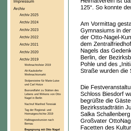
Heimatverein ist da
Impressum
125“. So konnte de
Archiv
Archiv 2025
Archiv 2024
Am Vormittag gesta
Gymnasiums in der 
Archiv 2023
der Otto-Nagel-Kun
Archiv 2022
dem Zentralfriedhof
Archiv 2021
Nagels das Gedenk
Archiv 2020
Berlin, der Bezirk
Archiv 2019
Pohle und des „Init
Weihnachtsfeier 2019
Straße wurden die 
Alt-Kaulsdorfer
Weihnachtsmarkt
Stolpersteine für Marie-Luise
und Carl Hotze
Die Festveranstalt
Busrundfahrt zu Stätten des
Schloss Biesdorf w
Lebens und Wirkens von Otto
Nagel in Berlin
begrüßte die Gäste
Nachruf Manfred Teresiak
Bezirksstadträtin J
Tag der Regional- und
Salka Schallenberg
Heimatgeschichte 2019
Großvater OttoNage
Halbtagsexkursion nach
Bernau
Facetten des Kultur
Begegnung mit Otto Nagel