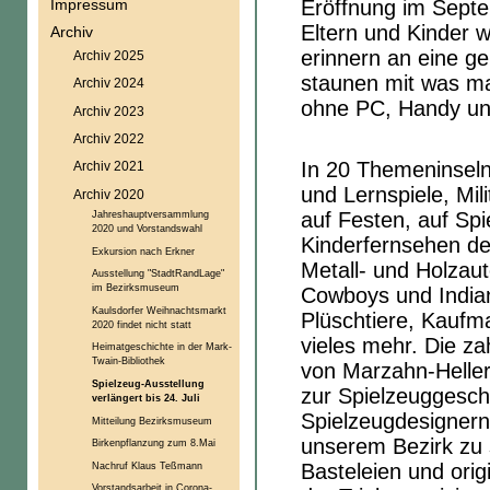
Eröffnung im Septe
Impressum
Eltern und Kinder w
Archiv
erinnern an eine g
Archiv 2025
staunen mit was ma
Archiv 2024
ohne PC, Handy un
Archiv 2023
Archiv 2022
In 20 Themeninseln
Archiv 2021
und Lernspiele, Mil
Archiv 2020
auf Festen, auf Spi
Jahreshauptversammlung
2020 und Vorstandswahl
Kinderfernsehen de
Exkursion nach Erkner
Metall- und Holzau
Ausstellung "StadtRandLage"
im Bezirksmuseum
Cowboys und India
Kaulsdorfer Weihnachtsmarkt
Plüschtiere, Kauf
2020 findet nicht statt
vieles mehr. Die za
Heimatgeschichte in der Mark-
Twain-Bibliothek
von Marzahn-Heller
Spielzeug-Ausstellung
zur Spielzeuggesch
verlängert bis 24. Juli
Spielzeugdesignern.
Mitteilung Bezirksmuseum
unserem Bezirk zu 
Birkenpflanzung zum 8.Mai
Nachruf Klaus Teßmann
Basteleien und ori
Vorstandsarbeit in Corona-