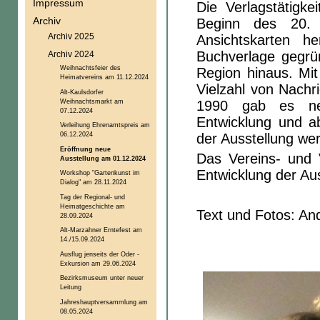
Impressum
Die Verlagstätigk
Archiv
Beginn des 20. 
Archiv 2025
Ansichtskarten h
Buchverlage gegrün
Archiv 2024
Weihnachtsfeier des
Region hinaus. Mi
Heimatvereins am 11.12.2024
Vielzahl von Nachr
Alt-Kaulsdorfer
Weihnachtsmarkt am
1990 gab es neue
07.12.2024
Entwicklung und ab
Verleihung Ehrenamtspreis am
06.12.2024
der Ausstellung wer
Eröffnung neue
Das Vereins- und 
Ausstellung am 01.12.2024
Entwicklung der Aus
Workshop "Gartenkunst im
Dialog" am 28.11.2024
Tag der Regional- und
Heimatgeschichte am
Text und Fotos: An
28.09.2024
Alt-Marzahner Erntefest am
14./15.09.2024
Ausflug jenseits der Oder -
Exkursion am 29.06.2024
Bezirksmuseum unter neuer
Leitung
Jahreshauptversammlung am
08.05.2024