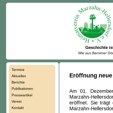
Geschichte is
Wie aus Barnimer Dör
Termine
Navigation
Eröffnung neue
Aktuelles
Berichte
überspringen
Publikationen
Am 01. Dezember
Presseartikel
Marzahn-Hellersdo
Verein
eröffnet. Sie träg
Kontakt
Marzahn-Hellersdor