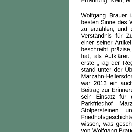
Erfahrung. Nein, er
Wolfgang Brauer i
besten Sinne des W
zu erzählen, und 
Verständnis für Z
einer seiner Artik
beschreibt präzis
hat, als Aufkläre
erste „Tag der Reg
stand unter der Üb
Marzahn-Hellersdor
war 2013 ein auch
Beitrag zur Erinn
sein Einsatz für
Parkfriedhof Ma
Stolpersteinen 
Friedhofsgeschicht
wissen, was gesch
von Wolfgang Braue