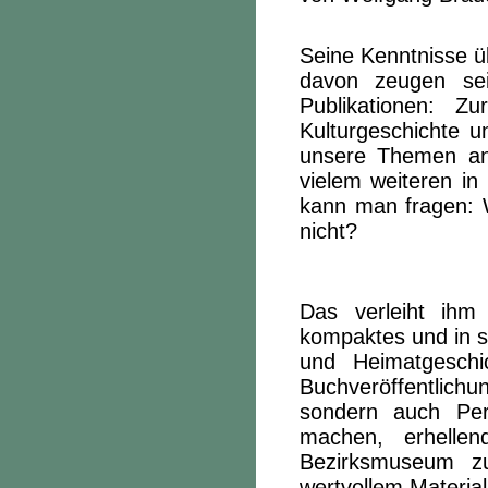
Seine Kenntnisse üb
davon zeugen sei
Publikationen: Zu
Kulturgeschichte u
unsere Themen ange
vielem weiteren in
kann man fragen: W
nicht?
Das verleiht ihm
kompaktes und in s
und Heimatgeschi
Buchveröffentlic
sondern auch Per
machen, erhelle
Bezirksmuseum z
wertvollem Material