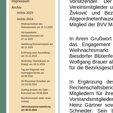
Vorsitzender. De
Impressum
Vereinsmitglieder 
Archiv
Živković und Bezi
Archiv 2025
Abgeordnetenhaus
Archiv 2024
Mitglied der BVV Ma
Weihnachtsfeier des
Heimatvereins am 11.12.2024
Alt-Kaulsdorfer
Weihnachtsmarkt am
In ihrem Grußwort 
07.12.2024
das Engagement d
Verleihung Ehrenamtspreis am
06.12.2024
Weihnachtsmarkt
Eröffnung neue Ausstellung
Biesdorfer Blütenfe
am 01.12.2024
Wolfgang Brauer al
Workshop "Gartenkunst im
Dialog" am 28.11.2024
für die Bezirksgesc
Tag der Regional- und
Heimatgeschichte am
28.09.2024
In Ergänzung des
Alt-Marzahner Erntefest am
14./15.09.2024
Rechenschaftsber
Ausflug jenseits der Oder -
Mitgliedern für ih
Exkursion am 29.06.2024
Vorstandsmitgliede
Bezirksmuseum unter neuer
Leitung
Heinz Gärtner sow
Jahreshauptversammlung
Schneider. Sein 
am 08.05.2024