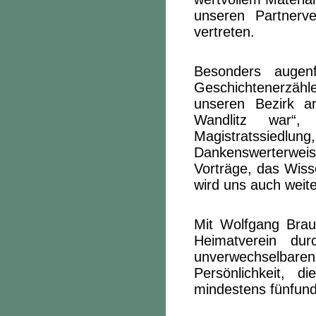
unseren Partnerve
vertreten.
Besonders augenf
Geschichtenerzähl
unseren Bezirk an
Wandlitz war“, 
Magistratssiedlu
Dankenswerterwei
Vorträge, das Wiss
wird uns auch weite
Mit Wolfgang Brau
Heimatverein du
unverwechselbare
Persönlichkeit, 
mindestens fünfund