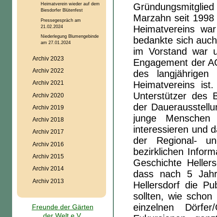
Heimatverein wieder auf dem
Gründungsmitgli
Biesdorfer Blütenfest
Marzahn seit 1998 
Pressegespräch am
21.02.2024
Heimatvereins wa
Niederlegung Blumengebinde
bedankte sich auch
am 27.01.2024
im Vorstand war u
Archiv 2023
Engagement der AG
Archiv 2022
des langjährigen
Heimatvereins ist
Archiv 2021
Unterstützer des
Archiv 2020
der Dauerausstellun
Archiv 2019
junge Menschen 
Archiv 2018
interessieren und d
Archiv 2017
der Regional- u
Archiv 2016
bezirklichen Inform
Archiv 2015
Geschichte Heller
Archiv 2014
dass nach 5 Jahr
Archiv 2013
Hellersdorf die Pu
sollten, wie schon
einzelnen Dörfer
Freunde der Gärten
der Welt e.V.