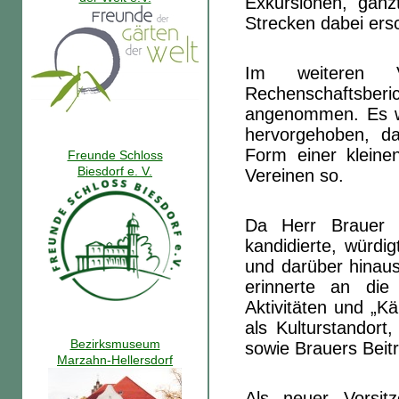
Exkursionen, ganz
Strecken dabei ers
Im weiteren 
Rechenschaftsb
angenommen. Es w
hervorgehoben, d
Form einer kleinen
Freunde Schloss
Biesdorf e. V.
Vereinen so.
Da Herr Brauer 
kandidierte, würdi
und darüber hinaus
erinnerte an di
Aktivitäten und „K
als Kulturstandort
Bezirksmuseum
sowie Brauers Beitr
Marzahn-Hellersdorf
Als neuer Vorsit