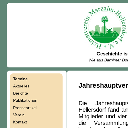
Geschichte is
Wie aus Barnimer Dör
Termine
Navigation
Jahreshauptve
Aktuelles
Berichte
überspringen
Publikationen
Die Jahreshaup
Presseartikel
Hellersdorf fand a
Verein
Mitglieder und vie
Kontakt
die Versammlung