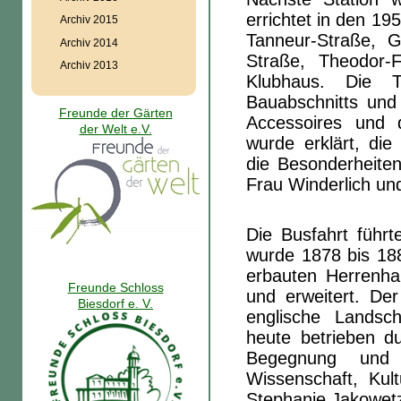
errichtet in den 19
Archiv 2015
Tanneur-Straße, G
Archiv 2014
Straße, Theodor-
Archiv 2013
Klubhaus. Die T
Bauabschnitts und
Freunde der Gärten
Accessoires und 
der Welt e.V.
wurde erklärt, di
die Besonderheite
Frau Winderlich und
Die Busfahrt füh
wurde 1878 bis 18
erbauten Herrenha
Freunde Schloss
und erweitert. De
Biesdorf e. V.
englische Landsch
heute betrieben d
Begegnung und d
Wissenschaft, Kul
Stephanie Jakowet