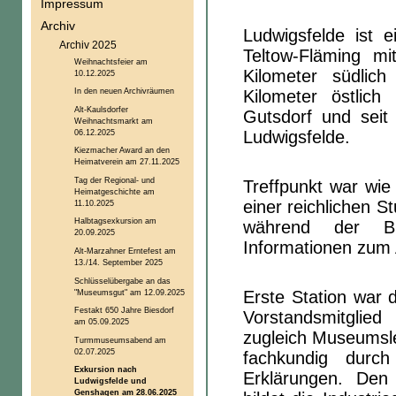
Impressum
Archiv
Ludwigsfelde ist 
Archiv 2025
Teltow-Fläming m
Weihnachtsfeier am
Kilometer südlic
10.12.2025
In den neuen Archivräumen
Kilometer östlic
Alt-Kaulsdorfer
Gutsdorf und seit
Weihnachtsmarkt am
06.12.2025
Ludwigsfelde.
Kiezmacher Award an den
Heimatverein am 27.11.2025
Tag der Regional- und
Treffpunkt war wie
Heimatgeschichte am
einer reichlichen S
11.10.2025
Halbtagsexkursion am
während der Bus
20.09.2025
Informationen zum 
Alt-Marzahner Erntefest am
13./14. September 2025
Schlüsselübergabe an das
"Museumsgut" am 12.09.2025
Erste Station war
Festakt 650 Jahre Biesdorf
Vorstandsmitglie
am 05.09.2025
zugleich Museumsle
Turmmuseumsabend am
02.07.2025
fachkundig durc
Exkursion nach
Erklärungen. Den 
Ludwigsfelde und
Genshagen am 28.06.2025