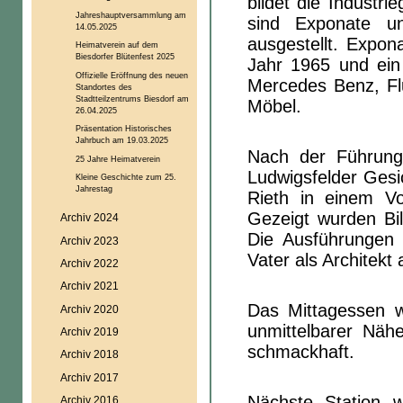
bildet die Industr
Jahreshauptversammlung am
sind Exponate un
14.05.2025
ausgestellt. Expon
Heimatverein auf dem
Biesdorfer Blütenfest 2025
Jahr 1965 und ein
Offizielle Eröffnung des neuen
Mercedes Benz, Fl
Standortes des
Stadtteilzentrums Biesdorf am
Möbel.
26.04.2025
Präsentation Historisches
Jahrbuch am 19.03.2025
Nach der Führung
25 Jahre Heimatverein
Ludwigsfelder Gesi
Kleine Geschichte zum 25.
Jahrestag
Rieth in einem Vor
Gezeigt wurden Bi
Archiv 2024
Die Ausführungen 
Archiv 2023
Vater als Architekt 
Archiv 2022
Archiv 2021
Das Mittagessen 
Archiv 2020
unmittelbarer Nä
Archiv 2019
schmackhaft.
Archiv 2018
Archiv 2017
Nächste Station w
Archiv 2016