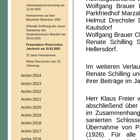
Wolfgang Brauer 
Jahreshauptversammlung am
14.05.2025
Parkfriedhof Marza
Heimatverein auf dem
Helmut Drechsler 
Biesdorfer Blütenfest 2025
Kaulsdorf
Offizielle Eröffnung des neuen
Standortes des
Wolfgang Brauer C
Stadtteilzentrums Biesdorf am
26.04.2025
Renate Schilling S
Präsentation Historisches
Hellersdorf.
Jahrbuch am 19.03.2025
25 Jahre Heimatverein
Kleine Geschichte zum 25.
Im weiteren Verlau
Jahrestag
Renate Schilling un
Archiv 2024
ihrer Beiträge im J
Archiv 2023
Archiv 2022
Herr Klaus Freier 
Archiv 2021
abschließend über
Archiv 2020
im Zusammenhang 
Archiv 2019
sanierten Schlos
Archiv 2018
Übernahme von Par
Archiv 2017
(1926). Für all
Archiv 2016