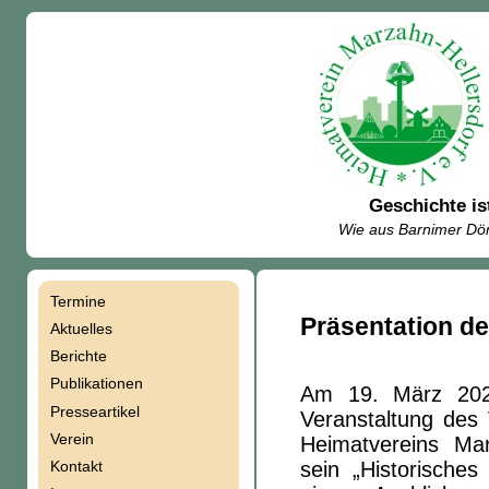
Geschichte is
Wie aus Barnimer Dör
Termine
Navigation
Präsentation d
Aktuelles
Berichte
überspringen
Publikationen
Am 19. März 202
Presseartikel
Veranstaltung des 
Verein
Heimatvereins Marz
Kontakt
sein „Historische