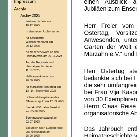
einen Ausblick a
Impressum
Jubiläen zum Ensem
Archiv
Archiv 2025
Weihnachtsfeier am
Herr Freier vom 
10.12.2025
Ostertag, Vorsit
In den neuen Archivräumen
Alt-Kaulsdorfer
Anwesenden, unter
Weihnachtsmarkt am
Gärten der Welt e
06.12.2025
Kiezmacher Award an den
Marzahn e.V.“ und 
Heimatverein am 27.11.2025
Tag der Regional- und
Heimatgeschichte am
Herr Ostertag st
11.10.2025
bedankte sich bei 
Halbtagsexkursion am
20.09.2025
die sehr umfangrei
Alt-Marzahner Erntefest am
bei Frau Vija Kasp
13./14. September 2025
Schlüsselübergabe an das
von 30 Exemplaren 
"Museumsgut" am 12.09.2025
Herrn Claas Reise 
Festakt 650 Jahre Biesdorf
am 05.09.2025
organisatorische A
Turmmuseumsabend am
02.07.2025
Das Jahrbuch ent
Exkursion nach Ludwigsfelde
und Genshagen am
Heimatgeschichte 
28.06.2025