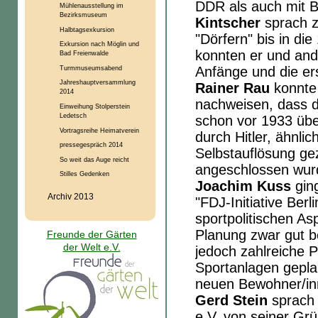
DDR als auch mit B
Mühlenausstellung im
Bezirksmuseum
Kintscher
sprach z
Halbtagsexkursion
"Dörfern" bis in di
Exkursion nach Möglin und
konnten er und and
Bad Freienwalde
Turmmuseumsabend
Anfänge und die er
Jahreshauptversammlung
Rainer Rau
konnte 
2014
nachweisen, dass d
Einweihung Stolperstein
Ledetsch
schon vor 1933 übe
Vortragsreihe Heimatverein
durch Hitler, ähnli
pressegespräch 2014
Selbstauflösung ge
So weit das Auge reicht
angeschlossen wur
Stilles Gedenken
Joachim Kuss
gin
Archiv 2013
"FDJ-Initiative Berl
sportpolitischen A
Planung zwar gut b
Freunde der Gärten
der Welt e.V.
jedoch zahlreiche P
Sportanlagen gepla
neuen Bewohner/in
Gerd Stein
sprach 
e.V. von seiner Grü