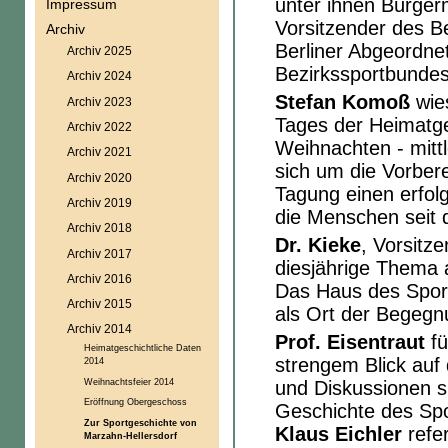
unter ihnen Bürger
Impressum
Vorsitzender des Be
Archiv
Berliner Abgeordne
Archiv 2025
Bezirkssportbundes
Archiv 2024
Stefan Komoß
wie
Archiv 2023
Tages der Heimatge
Archiv 2022
Weihnachten - mittl
Archiv 2021
sich um die Vorber
Archiv 2020
Tagung einen erfolg
Archiv 2019
die Menschen seit 
Archiv 2018
Dr. Kieke
, Vorsitz
Archiv 2017
diesjährige Thema a
Archiv 2016
Das Haus des Spor
Archiv 2015
als Ort der Begegnu
Archiv 2014
Prof. Eisentraut
fü
Heimatgeschichtliche Daten
strengem Blick auf 
2014
Weihnachtsfeier 2014
und Diskussionen 
Eröffnung Obergeschoss
Geschichte des Spo
Zur Sportgeschichte von
Klaus Eichler
refer
Marzahn-Hellersdorf