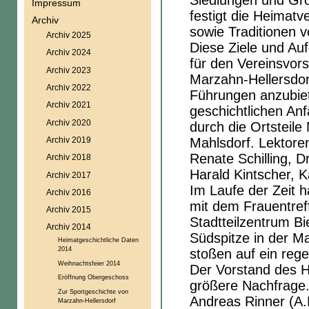
Siedlungen und Gr
Impressum
festigt die Heimat
Archiv
sowie Traditionen v
Archiv 2025
Diese Ziele und Au
Archiv 2024
für den Vereinsvo
Archiv 2023
Marzahn-Hellersdor
Archiv 2022
Führungen anzubiet
Archiv 2021
geschichtlichen An
Archiv 2020
durch die Ortsteile
Archiv 2019
Mahlsdorf. Lektoren
Renate Schilling, D
Archiv 2018
Harald Kintscher, K
Archiv 2017
Im Laufe der Zeit h
Archiv 2016
mit dem Frauentre
Archiv 2015
Stadtteilzentrum Bi
Archiv 2014
Südspitze in der M
Heimatgeschichtliche Daten
2014
stoßen auf ein rege
Weihnachtsfeier 2014
Der Vorstand des H
Eröffnung Obergeschoss
größere Nachfrage.
Zur Sportgeschichte von
Andreas Rinner (A
Marzahn-Hellersdorf