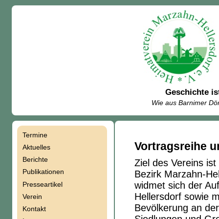
Geschichte is
Wie aus Barnimer Dör
Termine
Navigation
Vortragsreihe 
Aktuelles
Berichte
Ziel des Vereins is
überspringen
Publikationen
Bezirk Marzahn-Hell
widmet sich der A
Presseartikel
Hellersdorf sowie m
Verein
Bevölkerung an der
Kontakt