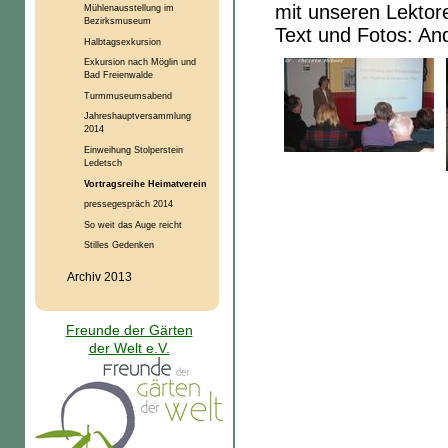
mit unseren Lektore
Mühlenausstellung im
Bezirksmuseum
Text und Fotos: An
Halbtagsexkursion
Exkursion nach Möglin und
Bad Freienwalde
Turmmuseumsabend
Jahreshauptversammlung
2014
Einweihung Stolperstein
Ledetsch
Vortragsreihe Heimatverein
pressegespräch 2014
So weit das Auge reicht
Stilles Gedenken
Archiv 2013
Freunde der Gärten
der Welt e.V.