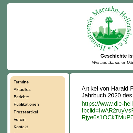
Geschichte is
Wie aus Barnimer Dör
Termine
Navigation
Artikel von Harald 
Aktuelles
Jahrbuch 2020 des 
Berichte
überspringen
https://www.die-hel
Publikationen
fbclid=IwAR2ruyV
Presseartikel
Rjye6s1OCkTMuP
Verein
Kontakt