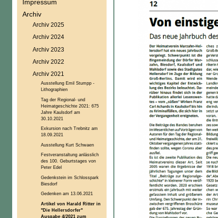
Impressum
Archiv
Archiv 2025
Archiv 2024
Archiv 2023
Archiv 2022
Archiv 2021
Ausstellung Emil Stumpp -
Lithographien
Tag der Regional- und
Heimatgeschichte 2021: 675
Jahre Kaulsdorf am
30.10.2021
Exkursion nach Trebnitz am
18.09.2021
Ausstellung Kurt Schwaen
Festveranstaltung anlässlich
des 100. Geburtstages von
Peter Edel
Gedenkstein im Schlosspark
Biesdorf
Gedenken am 13.06.2021
Artikel von Harald Ritter in
"Die Hellersdorfer"
Ausgabe 4/2021 zum