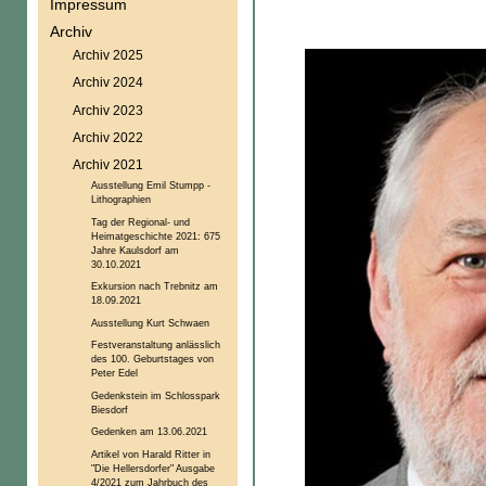
Impressum
Archiv
Archiv 2025
Archiv 2024
Archiv 2023
Archiv 2022
Archiv 2021
Ausstellung Emil Stumpp -
Lithographien
Tag der Regional- und
Heimatgeschichte 2021: 675
Jahre Kaulsdorf am
30.10.2021
Exkursion nach Trebnitz am
18.09.2021
Ausstellung Kurt Schwaen
Festveranstaltung anlässlich
des 100. Geburtstages von
Peter Edel
Gedenkstein im Schlosspark
Biesdorf
Gedenken am 13.06.2021
Artikel von Harald Ritter in
"Die Hellersdorfer" Ausgabe
4/2021 zum Jahrbuch des