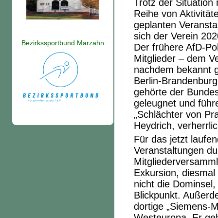
Trotz der Situatio
Reihe von Aktivitä
geplanten Veransta
sich der Verein 20
Bezirkssportbund Marzahn
Der frühere AfD-Pol
Mitglieder – dem V
nachdem bekannt g
Berlin-Brandenburg
gehörte der Bundes
geleugnet und führ
„Schlächter von Pr
Heydrich, verherrlic
Für das jetzt laufe
Veranstaltungen du
Mitgliederversamml
Exkursion, diesmal
nicht die Dominsel,
Blickpunkt. Außerd
dortige „Siemens-Ma
Westeuropa. Er ge