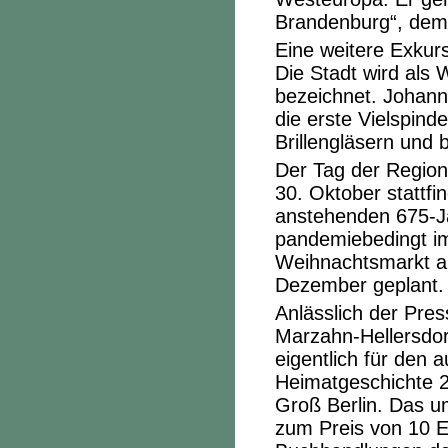
Brandenburg“, dem
Eine weitere Exkurs
Die Stadt wird als 
bezeichnet. Johann
die erste Vielspind
Brillengläsern und 
Der Tag der Region
30. Oktober stattfi
anstehenden 675-Ja
pandemiebedingt im
Weihnachtsmarkt aus
Dezember geplant.
Anlässlich der Pre
Marzahn-Hellersdor
eigentlich für den 
Heimatgeschichte 
Groß Berlin. Das um
zum Preis von 10 