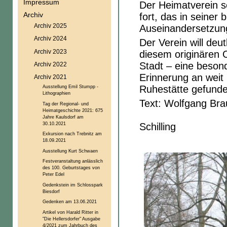
Impressum
Der Heimatverein se
Archiv
fort, das in seiner 
Archiv 2025
Auseinandersetzung
Archiv 2024
Der Verein will deut
Archiv 2023
diesem originären O
Stadt – eine beso
Archiv 2022
Erinnerung an weit 
Archiv 2021
Ruhestätte gefund
Ausstellung Emil Stumpp -
Lithographien
Text:
Tag der Regional- und
Heimatgeschichte 2021: 675
Foto
Jahre Kaulsdorf am
30.10.2021
Schilling
Exkursion nach Trebnitz am
18.09.2021
Ausstellung Kurt Schwaen
Festveranstaltung anlässlich
des 100. Geburtstages von
Peter Edel
Gedenkstein im Schlosspark
Biesdorf
Gedenken am 13.06.2021
Artikel von Harald Ritter in
"Die Hellersdorfer" Ausgabe
4/2021 zum Jahrbuch des