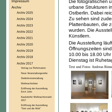
Die fotografischen 
Impressum
urbane Strukturen i
Archiv
Ostberlin. Dabei re
Archiv 2025
Zu sehen sind zude
Archiv 2024
Plattenbauten, die
Archiv 2023
wurden. Die Ausste
Archiv 2022
Künstlern.
Archiv 2021
Die Ausstellung läuf
Archiv 2020
Öffnungszeiten sin
Archiv 2019
10.00 bis 18.00 Uhr
Archiv 2018
Dienstag ist Ruheta
Archiv 2017
Text und Fotos: Andreas Rinne
Vortrag zur Reformation
Neue Veranstaltungsreihe
Gedenkveranstaltung
Weihnachtsfeier
Eröffnung der Ausstellung
Erich John
Kaulsdorfer Weihnachtsmarkt
2017
Eröffnung der Ausstellung
"Gott und die Welt"