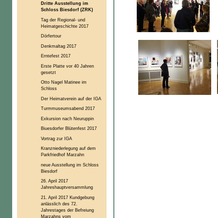
Dritte Ausstellung im
Schloss Biesdorf (ZRK)
Tag der Regional- und
Heimatgeschichte 2017
Dörfertour
Denkmaltag 2017
Erntefest 2017
Erste Platte vor 40 Jahren
gesetzt
Otto Nagel Matinee im
Schloss
Der Heimatverein auf der IGA
Turmmuseumsabend 2017
Exkursion nach Neuruppin
Biuesdorfer Blütenfest 2017
Vortrag zur IGA
Kranzniederlegung auf dem
Parkfriedhof Marzahn
neue Ausstellung im Schloss
Biesdorf
26. April 2017
Jahreshauptversammlung
21. April 2017 Kundgebung
anlässlich des 72.
Jahrestages der Befreiung
Marzahns vom