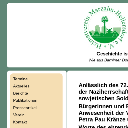
Geschichte is
Wie aus Barnimer Dör
Termine
Navigation
Anlässlich des 72
Aktuelles
der Naziherrschaf
Berichte
überspringen
sowjetischen Sold
Publikationen
Bürgerinnen und B
Presseartikel
Anwesenheit der 
Verein
Petra Pau Kränze 
Kontakt
Worte des ehren