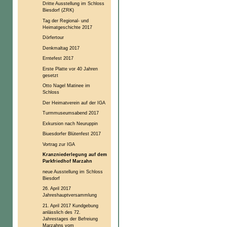
Dritte Ausstellung im Schloss
Biesdorf (ZRK)
Tag der Regional- und
Heimatgeschichte 2017
Dörfertour
Denkmaltag 2017
Erntefest 2017
Erste Platte vor 40 Jahren
gesetzt
Otto Nagel Matinee im
Schloss
Der Heimatverein auf der IGA
Turmmuseumsabend 2017
Exkursion nach Neuruppin
Biuesdorfer Blütenfest 2017
Vortrag zur IGA
Kranzniederlegung auf dem
Parkfriedhof Marzahn
neue Ausstellung im Schloss
Biesdorf
26. April 2017
Jahreshauptversammlung
21. April 2017 Kundgebung
anlässlich des 72.
Jahrestages der Befreiung
Marzahns vom