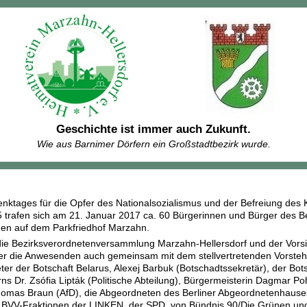
Geschichte ist immer auch Zukunft.
Wie aus Barnimer Dörfern ein Großstadtbezirk wurde.
enktages für die Opfer des Nationalsozialismus und der Befreiung des
trafen sich am 21. Januar 2017 ca. 60 Bürgerinnen und Bürger des Bez
en auf dem Parkfriedhof Marzahn.
die Bezirksverordnetenversammlung Marzahn-Hellersdorf und der Vorsi
er die Anwesenden auch gemeinsam mit dem stellvertretenden Vorsteh
ter der Botschaft Belarus, Alexej Barbuk (Botschadtssekretär), der Bot
ns Dr. Zsófia Lipták (Politische Abteilung), Bürgermeisterin Dagmar Poh
omas Braun (AfD), die Abgeordneten des Berliner Abgeordnetenhauses 
r BVV-Fraktionen der LINKEN, der SPD, von Bündnis 90/Die Grünen und