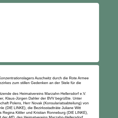
 Konzentrationslagers Auschwitz durch die Rote Armee
irkes zum stillen Gedenken an der Stele für die
tzende des Heimatvereins Marzahn-Hellersdorf e.V.
er, Klaus-Jürgen Dahler der BVV begrüßte. Unter
schaft Polens, Herr Novak (Konsulariatsabteilung) von
le (DIE LINKE), die Bezirksstadträte Juliane Witt
Regina Kittler und Kristian Ronneburg (DIE LINKE),
 der AfD, des Heimatvereins Marzahn-Hellersdorf