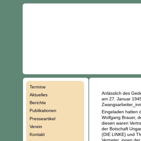
Termine
Navigation
Anlässlich des Ged
Aktuelles
am 27. Januar 1945 
Berichte
Zwangsarbeiter_inn
überspringen
Publikationen
Eingeladen hatten 
Wolfgang Brauer, d
Presseartikel
diesen waren Vertre
Verein
der Botschaft Ungar
Kontakt
(DIE LINKE) und Th
Vertreter_innen de