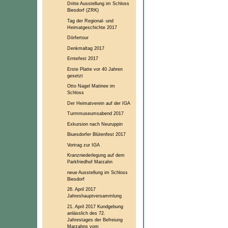
Dritte Ausstellung im Schloss
Biesdorf (ZRK)
Tag der Regional- und
Heimatgeschichte 2017
Dörfertour
Denkmaltag 2017
Erntefest 2017
Erste Platte vor 40 Jahren
gesetzt
Otto Nagel Matinee im
Schloss
Der Heimatverein auf der IGA
Turmmuseumsabend 2017
Exkursion nach Neuruppin
Biuesdorfer Blütenfest 2017
Vortrag zur IGA
Kranzniederlegung auf dem
Parkfriedhof Marzahn
neue Ausstellung im Schloss
Biesdorf
26. April 2017
Jahreshauptversammlung
21. April 2017 Kundgebung
anlässlich des 72.
Jahrestages der Befreiung
Marzahns vom