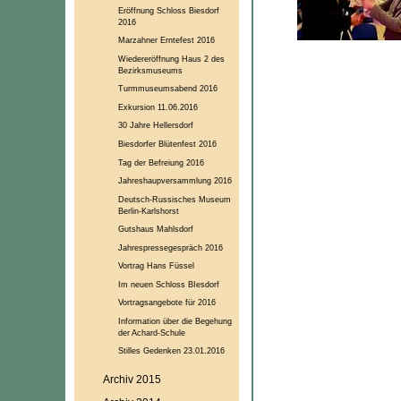
Eröffnung Schloss Biesdorf
2016
Marzahner Erntefest 2016
Wiedereröffnung Haus 2 des
Bezirksmuseums
Turmmuseumsabend 2016
Exkursion 11.06.2016
30 Jahre Hellersdorf
Biesdorfer Blütenfest 2016
Tag der Befreiung 2016
Jahreshaupversammlung 2016
Deutsch-Russisches Museum
Berlin-Karlshorst
Gutshaus Mahlsdorf
Jahrespressegespräch 2016
Vortrag Hans Füssel
Im neuen Schloss BIesdorf
Vortragsangebote für 2016
Information über die Begehung
der Achard-Schule
Stilles Gedenken 23.01.2016
Archiv 2015