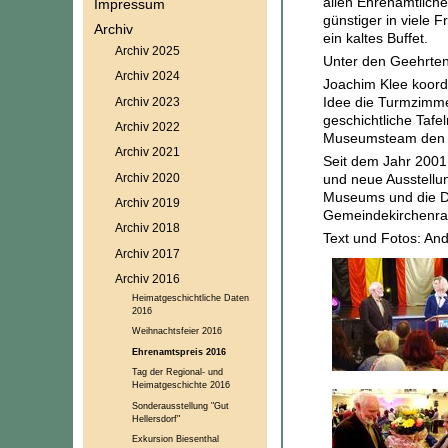
allen Ehrenamtliche
Impressum
günstiger in viele
Archiv
ein kaltes Buffet.
Archiv 2025
Unter den Geehrten
Archiv 2024
Joachim Klee koordi
Idee die Turmzimmer
Archiv 2023
geschichtliche Tafe
Archiv 2022
Museumsteam den D
Archiv 2021
Seit dem Jahr 2001
Archiv 2020
und neue Ausstellu
Museums und die Du
Archiv 2019
Gemeindekirchenrat
Archiv 2018
Text und Fotos: And
Archiv 2017
Archiv 2016
Heimatgeschichtliche Daten
2016
Weihnachtsfeier 2016
Ehrenamtspreis 2016
Tag der Regional- und
Heimatgeschichte 2016
Sonderausstellung "Gut
Hellersdorf"
Exkursion Biesenthal