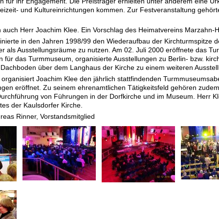
n für ihr Engagement. Die Preisträger erhielten unter anderem eine U
 Freizeit- und Kultureinrichtungen kommen. Zur Festveranstaltung geh
 auch Herr Joachim Klee. Ein Vorschlag des Heimatvereins Marzahn-He
nierte in den Jahren 1998/99 den Wiederaufbau der Kirchturmspitze de
 als Ausstellungsräume zu nutzen. Am 02. Juli 2000 eröffnete das Tur
ln für das Turmmuseum, organisierte Ausstellungen zu Berlin- bzw. ki
achboden über dem Langhaus der Kirche zu einem weiteren Ausstel
 organisiert Joachim Klee den jährlich stattfindenden Turmmuseumsa
ngen eröffnet. Zu seinem ehrenamtlichen Tätigkeitsfeld gehören zudem
rchführung von Führungen in der Dorfkirche und im Museum. Herr Klee
es der Kaulsdorfer Kirche.
reas Rinner, Vorstandsmitglied