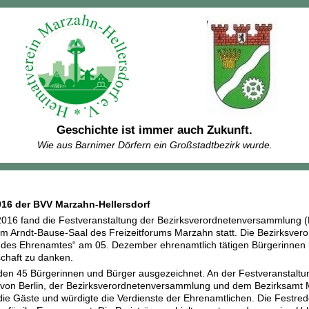
Geschichte ist immer auch Zukunft.
Wie aus Barnimer Dörfern ein Großstadtbezirk wurde.
16 der BVV Marzahn-Hellersdorf
16 fand die Festveranstaltung der Bezirksverordnetenversammlung (
m Arndt-Bause-Saal des Freizeitforums Marzahn statt. Die Bezirksve
ag des Ehrenamtes“ am 05. Dezember ehrenamtlich tätigen Bürgerinnen 
chaft zu danken.
den 45 Bürgerinnen und Bürger ausgezeichnet. An der Festveranstalt
on Berlin, der Bezirksverordnetenversammlung und dem Bezirksamt Mar
ie Gäste und würdigte die Verdienste der Ehrenamtlichen. Die Festred