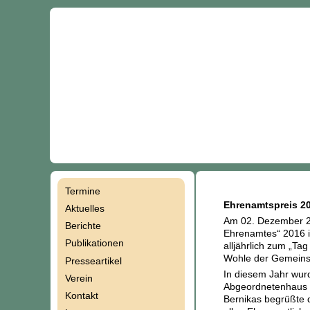
Termine
Navigation
Ehrenamtspreis 20
Aktuelles
Am 02. Dezember 20
Berichte
überspringen
Ehrenamtes“ 2016 i
Publikationen
alljährlich zum „T
Wohle der Gemeins
Presseartikel
In diesem Jahr wur
Verein
Abgeordnetenhaus v
Kontakt
Bernikas begrüßte d