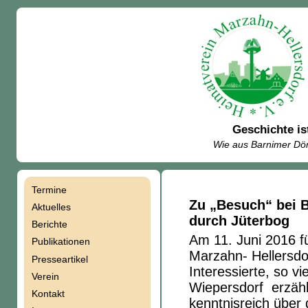
Geschichte is
Wie aus Barnimer Dör
Termine
Navigation
Zu „Besuch“ bei 
Aktuelles
durch Jüterbog
Berichte
überspringen
Am 11. Juni 2016 fü
Publikationen
Marzahn- Hellersdo
Presseartikel
Interessierte, so vi
Verein
Wiepersdorf erzäh
Kontakt
kenntnisreich über