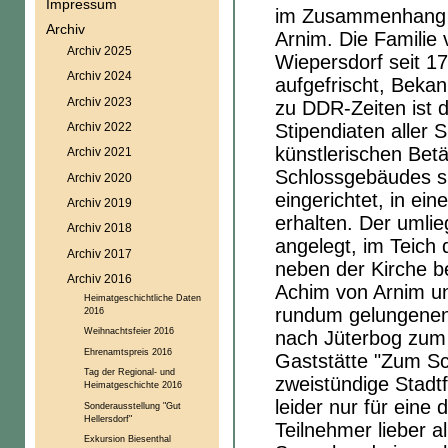
Impressum
im Zusammenhang m
Archiv
Arnim. Die Familie
Archiv 2025
Wiepersdorf seit 1
Archiv 2024
aufgefrischt, Beka
Archiv 2023
zu DDR-Zeiten ist 
Archiv 2022
Stipendiaten aller 
künstlerischen Be
Archiv 2021
Schlossgebäudes si
Archiv 2020
eingerichtet, in e
Archiv 2019
erhalten. Der umli
Archiv 2018
angelegt, im Teich 
Archiv 2017
neben der Kirche be
Archiv 2016
Achim von Arnim u
Heimatgeschichtliche Daten
rundum gelungenen 
2016
Weihnachtsfeier 2016
nach Jüterbog zum 
Ehrenamtspreis 2016
Gaststätte "Zum Sc
Tag der Regional- und
zweistündige Stadt
Heimatgeschichte 2016
leider nur für ein
Sonderausstellung "Gut
Hellersdorf"
Teilnehmer lieber al
Exkursion Biesenthal