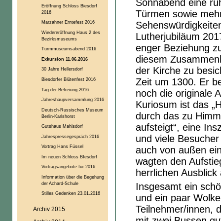
Sonnabend eine ruh
Eröffnung Schloss Biesdorf
Türmen sowie mehre
2016
Marzahner Erntefest 2016
Sehenswürdigkeiten 
Wiedereröffnung Haus 2 des
Lutherjubiläum 2017
Bezirksmuseums
enger Beziehung zu
Turmmuseumsabend 2016
diesem Zusammenhan
Exkursion 11.06.2016
der Kirche zu besic
30 Jahre Hellersdorf
Biesdorfer Blütenfest 2016
Zeit um 1300. Er be
Tag der Befreiung 2016
noch die originale 
Jahreshaupversammlung 2016
Kuriosum ist das „
Deutsch-Russisches Museum
durch das zu Himme
Berlin-Karlshorst
aufsteigt“, eine Ins
Gutshaus Mahlsdorf
und viele Besucher 
Jahrespressegespräch 2016
Vortrag Hans Füssel
auch von außen ein
Im neuen Schloss BIesdorf
wagten den Aufstie
Vortragsangebote für 2016
herrlichen Ausblick
Information über die Begehung
der Achard-Schule
Insgesamt ein schö
Stilles Gedenken 23.01.2016
und ein paar Wolke
Teilnehmer/innen,
Archiv 2015
mit zwei Bussen gut