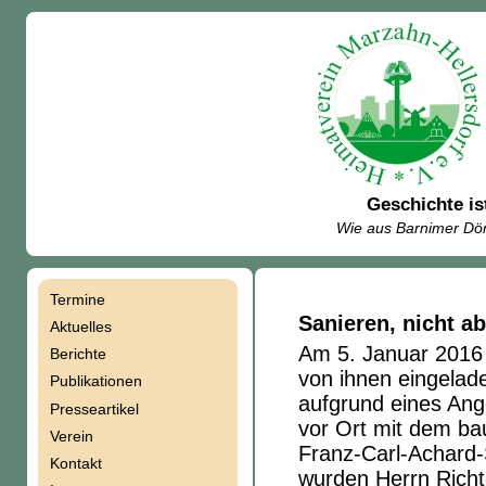
Geschichte is
Wie aus Barnimer Dör
Termine
Navigation
Sanieren, nicht ab
Aktuelles
Am 5. Januar 2016 
Berichte
überspringen
von ihnen eingelad
Publikationen
aufgrund eines Ang
Presseartikel
vor Ort mit dem ba
Verein
Franz-Carl-Achard-
Kontakt
wurden Herrn Richte