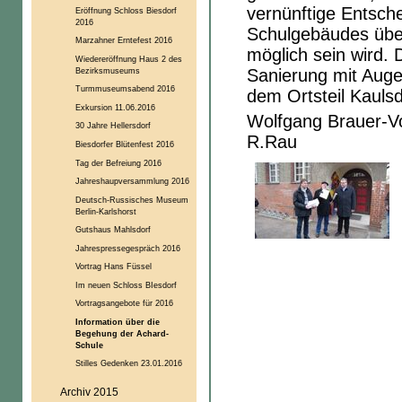
vernünftige Entsche
Eröffnung Schloss Biesdorf
2016
Schulgebäudes über
Marzahner Erntefest 2016
möglich sein wird. 
Wiedereröffnung Haus 2 des
Bezirksmuseums
Sanierung mit Aug
Turmmuseumsabend 2016
dem Ortsteil Kaulsd
Exkursion 11.06.2016
Wolfgang Brauer-Vo
30 Jahre Hellersdorf
R.Rau
Biesdorfer Blütenfest 2016
Tag der Befreiung 2016
Jahreshaupversammlung 2016
Deutsch-Russisches Museum
Berlin-Karlshorst
Gutshaus Mahlsdorf
Jahrespressegespräch 2016
Vortrag Hans Füssel
Im neuen Schloss BIesdorf
Vortragsangebote für 2016
Information über die
Begehung der Achard-
Schule
Stilles Gedenken 23.01.2016
Archiv 2015