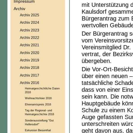
Impressum
mit Unterstützung de
Archiv
Kaulsdorf gesammel
Archiv 2025
Bürgerantrag zum E
Archiv 2024
wertvollen Gebäud
Archiv 2023
Der Bürgerantrag se
Archiv 2022
vom Vereinsvorsit
Archiv 2021
Vereinsmitglied Dr. 
Archiv 2020
vertrat, der Bezir
übergeben.
Archiv 2019
Archiv 2018
Die Vor-Ort-Besich
über einen neuen –
Archiv 2017
tatsächliche Schad
Archiv 2016
dass von einer Ein
Heimatgeschichtliche Daten
2016
sein kann. Die no
Weihnachtsfeier 2016
Hauptgebäude könnt
Ehrenamtspreis 2016
Schule zu einem K
Tag der Regional- und
Heimatgeschichte 2016
Auge gefassten Su
Sonderausstellung "Gut
unterschreiten wür
Hellersdorf"
geht davon aus, da
Exkursion Biesenthal