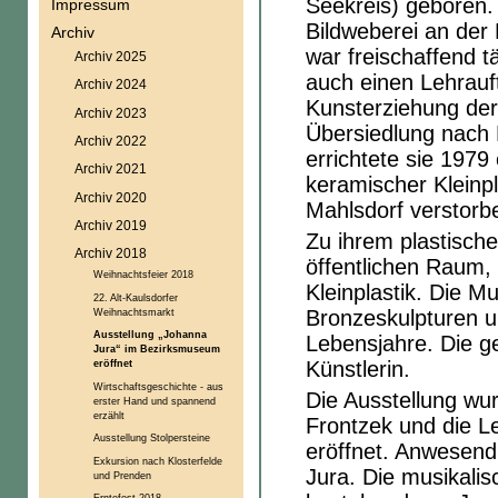
Seekreis) geboren.
Impressum
Bildweberei an der 
Archiv
war freischaffend tä
Archiv 2025
auch einen Lehrauft
Archiv 2024
Kunsterziehung der 
Archiv 2023
Übersiedlung nach E
Archiv 2022
errichtete sie 1979
Archiv 2021
keramischer Kleinpl
Archiv 2020
Mahlsdorf verstorb
Archiv 2019
Zu ihrem plastisc
Archiv 2018
öffentlichen Raum, 
Weihnachtsfeier 2018
Kleinplastik. Die 
22. Alt-Kaulsdorfer
Weihnachtsmarkt
Bronzeskulpturen un
Ausstellung „Johanna
Lebensjahre. Die g
Jura“ im Bezirksmuseum
Künstlerin.
eröffnet
Wirtschaftsgeschichte - aus
Die Ausstellung wur
erster Hand und spannend
erzählt
Frontzek und die L
Ausstellung Stolpersteine
eröffnet. Anwesend
Exkursion nach Klosterfelde
Jura. Die musikali
und Prenden
Erntefest 2018