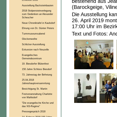
bestehend aus Jeann
Ausstellung Backsteinbauten
(Barockgeige, Vilin
2018 Stolpersteinverlegung
Die Ausstellung ka
zum Gedenken an Alexander
Scheucher
26. April 2019 mont
Neue Chroniktafel in Kaulsdorf
17:00 Uhr im Bezi
Ehrung von Dr. Günter Peters
Text und Fotos: An
Turmmuseumsabend
Glockenweihe
Schlicker Ausstellung
Exkursion nach Neuzelle
Evangelisches
Gemeindezentrum
19. Biesdorfer Blütenfest
150 Jahre Schloss Biesdorf
73. Jahrestag der Befreiung
25.04.2018
Jahreshauptversammlung
Besichtigung St. Martin
Festveranstaltung Charlotte
von Mahlsdorf
"Die evangelische Kirche und
das NS-Regime"
Pressegespräch 2018
14. Februar 2018 100 Jahre