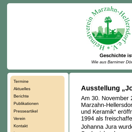
Geschichte is
Wie aus Barnimer Dör
Termine
Navigation
Ausstellung „J
Aktuelles
Berichte
Am 30. November 
überspringen
Publikationen
Marzahn-Hellersdor
und Keramik“ eröffn
Presseartikel
1994 als freischaff
Verein
Kontakt
Johanna Jura wurde