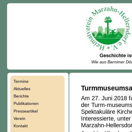
Geschichte is
Wie aus Barnimer Dör
Termine
Navigation
Turmmuseumsa
Aktuelles
Berichte
Am 27. Juni 2018 f
überspringen
Publikationen
der Turm-museumsa
Spektakuläre Kirch
Presseartikel
Interessierte, unte
Verein
Marzahn-Hellersdor
Kontakt