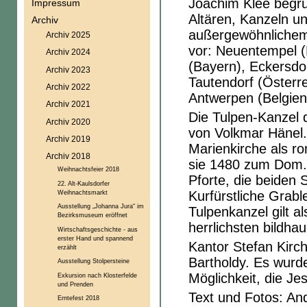
Joachim Klee begrü
Impressum
Altären, Kanzeln u
Archiv
außergewöhnlichem 
Archiv 2025
vor: Neuentempel (
Archiv 2024
(Bayern), Eckersdor
Archiv 2023
Tautendorf (Österr
Archiv 2022
Antwerpen (Belgien
Archiv 2021
Die Tulpen-Kanzel
Archiv 2020
von Volkmar Hänel.
Archiv 2019
Marienkirche als ro
Archiv 2018
sie 1480 zum Dom. 
Weihnachtsfeier 2018
Pforte, die beiden 
22. Alt-Kaulsdorfer
Weihnachtsmarkt
Kurfürstliche Grab
Ausstellung „Johanna Jura“ im
Tulpenkanzel gilt a
Bezirksmuseum eröffnet
herrlichsten bildha
Wirtschaftsgeschichte - aus
erster Hand und spannend
Kantor Stefan Kirc
erzählt
Bartholdy. Es wurd
Ausstellung Stolpersteine
Möglichkeit, die J
Exkursion nach Klosterfelde
und Prenden
Text und Fotos: An
Erntefest 2018