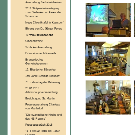
Ausstellung Backsteinbauten
2018 Stolpersteinverlegung
zum Gedenken an Alexander
Scheucher
Neue Chroniktafel in Kaulsdorf
Ehrung von Dr. Günter Peters
Turmmuseumsabend
Glockenweihe
Schlicker Ausstellung
Exkursion nach Neuzelle
Evangelisches
Gemeindezentrum
19. Biesdorfer Blütenfest
150 Jahre Schloss Biesdorf
73. Jahrestag der Befreiung
25.04.2018
Jahreshauptversammlung
Besichtigung St. Martin
Festveranstaltung Charlotte
von Mahlsdorf
"Die evangelische Kirche und
das NS-Regime"
Pressegespräch 2018
14. Februar 2018 100 Jahre
Flugfeld