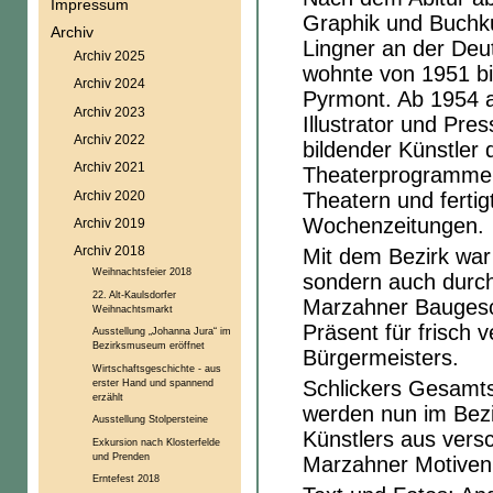
Impressum
Graphik und Buchku
Archiv
Lingner an der Deu
Archiv 2025
wohnte von 1951 bis
Archiv 2024
Pyrmont. Ab 1954 ar
Archiv 2023
Illustrator und Pre
Archiv 2022
bildender Künstler 
Archiv 2021
Theaterprogramme, 
Archiv 2020
Theatern und fertig
Wochenzeitungen.
Archiv 2019
Archiv 2018
Mit dem Bezirk war
Weihnachtsfeier 2018
sondern auch durch
22. Alt-Kaulsdorfer
Marzahner Baugesc
Weihnachtsmarkt
Präsent für frisch 
Ausstellung „Johanna Jura“ im
Bezirksmuseum eröffnet
Bürgermeisters.
Wirtschaftsgeschichte - aus
erster Hand und spannend
Schlickers Gesamts
erzählt
werden nun im Bez
Ausstellung Stolpersteine
Künstlers aus vers
Exkursion nach Klosterfelde
und Prenden
Marzahner Motiven
Erntefest 2018