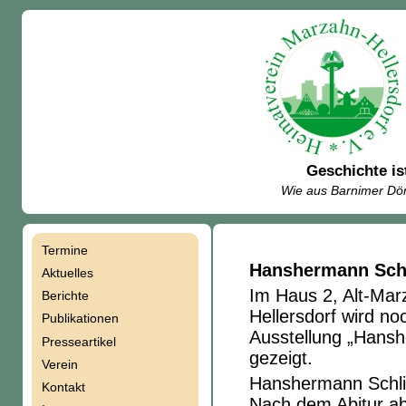
Geschichte is
Wie aus Barnimer Dör
Termine
Navigation
Hanshermann Sch
Aktuelles
Im Haus 2, Alt-Ma
Berichte
überspringen
Hellersdorf wird n
Publikationen
Ausstellung „Hansh
Presseartikel
gezeigt.
Verein
Hanshermann Schlic
Kontakt
Nach dem Abitur ab