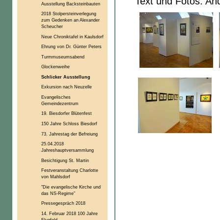
Text und Fotos: An
Ausstellung Backsteinbauten
2018 Stolpersteinverlegung
zum Gedenken an Alexander
Scheucher
Neue Chroniktafel in Kaulsdorf
Ehrung von Dr. Günter Peters
Turmmuseumsabend
Glockenweihe
Schlicker Ausstellung
Exkursion nach Neuzelle
Evangelisches
Gemeindezentrum
19. Biesdorfer Blütenfest
150 Jahre Schloss Biesdorf
73. Jahrestag der Befreiung
25.04.2018
Jahreshauptversammlung
Besichtigung St. Martin
Festveranstaltung Charlotte
von Mahlsdorf
"Die evangelische Kirche und
das NS-Regime"
Pressegespräch 2018
14. Februar 2018 100 Jahre
Flugfeld