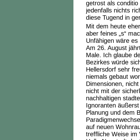
getrost als conditi
jedenfalls nichts r
diese Tugend in g
Mit dem heute eher 
aber feines „s“ mac
Unfähigen wäre es
Am 26. August jähr
Male. Ich glaube 
Bezirkes würde sic
Hellersdorf sehr f
niemals gebaut word
Dimensionen, nicht 
nicht mit der sicher
nachhaltigen stadte
Ignoranten äußerst
Planung und dem B
Paradigmenwechsel 
auf neuen Wohnrau
treffliche Weise im