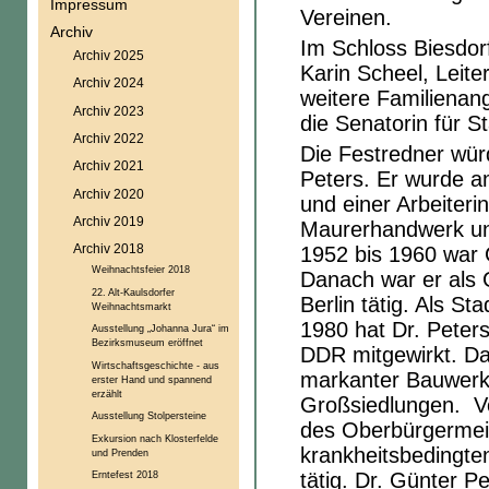
Impressum
Vereinen.
Archiv
Im Schloss Biesdorf
Archiv 2025
Karin Scheel, Leite
Archiv 2024
weitere Familienan
Archiv 2023
die Senatorin für 
Archiv 2022
Die Festredner wür
Archiv 2021
Peters. Er wurde a
Archiv 2020
und einer Arbeiteri
Archiv 2019
Maurerhandwerk und
Archiv 2018
1952 bis 1960 war 
Weihnachtsfeier 2018
Danach war er als 
22. Alt-Kaulsdorfer
Berlin tätig. Als S
Weihnachtsmarkt
1980 hat Dr. Peter
Ausstellung „Johanna Jura“ im
Bezirksmuseum eröffnet
DDR mitgewirkt. D
Wirtschaftsgeschichte - aus
markanter Bauwerke
erster Hand und spannend
erzählt
Großsiedlungen. Von
Ausstellung Stolpersteine
des Oberbürgermeis
Exkursion nach Klosterfelde
krankheitsbedingten
und Prenden
tätig. Dr. Günter P
Erntefest 2018