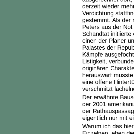
derzeit wieder meh
Verdichtung stattfi
gestemmt. Als der 
Peters aus der Not
Schandtat initiiert
einen der Planer u
Palastes der Republ
Kämpfe ausgefochte
Listigkeit, verbund
originären Charakt
herauswarf musste 
eine offene Hinter
verschmitzt lächeln
Der erwähnte Bause
der 2001 amerikani
der Rathauspassag
eigentlich nur mit
Warum ich das hier
Einzelnen, eben die