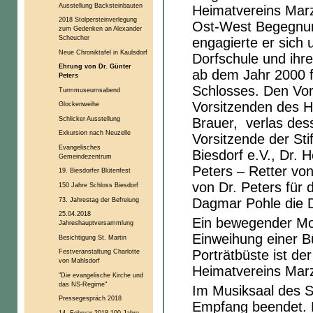
Ausstellung Backsteinbauten
Heimatvereins Marz
2018 Stolpersteinverlegung
Ost-West Begegnung
zum Gedenken an Alexander
Scheucher
engagierte er sich 
Neue Chroniktafel in Kaulsdorf
Dorfschule und ih
Ehrung von Dr. Günter
ab dem Jahr 2000 f
Peters
Schlosses. Den Vor
Turmmuseumsabend
Vorsitzenden des H
Glockenweihe
Schlicker Ausstellung
Brauer, verlas dess
Exkursion nach Neuzelle
Vorsitzende der St
Evangelisches
Biesdorf e.V., Dr. 
Gemeindezentrum
Peters – Retter von
19. Biesdorfer Blütenfest
von Dr. Peters für 
150 Jahre Schloss Biesdorf
73. Jahrestag der Befreiung
Dagmar Pohle die 
25.04.2018
Ein bewegender Mo
Jahreshauptversammlung
Einweihung einer B
Besichtigung St. Martin
Porträtbüste ist der
Festveranstaltung Charlotte
von Mahlsdorf
Heimatvereins Marz
"Die evangelische Kirche und
das NS-Regime"
Im Musiksaal des S
Pressegespräch 2018
Empfang beendet. 
14. Februar 2018 100 Jahre