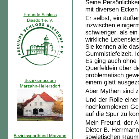
Seine Persönlichkei
mit diversen Ecken
Freunde Schloss
Er selbst, ein äuße
Biesdorf e. V.
inzwischen einige
schwieriger, als ei
wirkliche Lebensl
Sie kennen alle da
Gummistiefelzeit. 
Es ging auch ohne 
Querfeldein über d
problematisch gew
Bezirksmuseum
einem glatt ausgez
Marzahn-Hellersdorf
Aber Mythen sind 
Und der Rolle einer
hochkomplexen Gebi
auf die Spur zu ko
Mein Freund, der A
Dieter B. Herrmann
Bezirkssportbund Marzahn
sowjetischen Raum