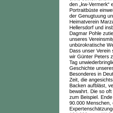
den „kw-Vermerk“ e
Portraitbüste einwe
der Genugtuung und
Heimatverein Marza
Hellersdorf und in
Dagmar Pohle zutief
unseres Vereinsmit
unbürokratische We
Dass unser Verein s
wir Günter Peters z
Tag unwiederbringli
Geschichte unseres
Besonderes in Deuts
Zeit, die angesicht
Backen aufbläst, v
bewahrt. Die so oft
zum Beispiel. Ende
90.000 Menschen, 
Expertenschätzunge