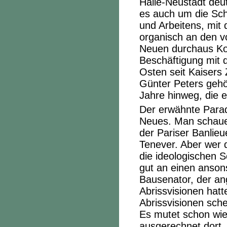
Halle-Neustadt deu
es auch um die Sc
und Arbeitens, mit 
organisch an den v
Neuen durchaus Kont
Beschäftigung mit d
Osten seit Kaisers
Günter Peters gehör
Jahre hinweg, die e
Der erwähnte Parad
Neues. Man schaue 
der Pariser Banlie
Tenever. Aber wer 
die ideologischen 
gut an einen anso
Bausenator, der an
Abrissvisionen hat
Abrissvisionen sche
Es mutet schon wie
ausgerechnet dort,