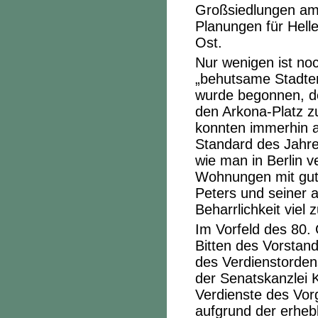
Großsiedlungen am
Planungen für Helle
Ost.
Nur wenigen ist noc
„behutsame Stadter
wurde begonnen, de
den Arkona-Platz z
konnten immerhin 
Standard des Jahre
wie man in Berlin 
Wohnungen mit gute
Peters und seiner 
Beharrlichkeit viel
Im Vorfeld des 80.
Bitten des Vorstand
des Verdienstorden
der Senatskanzlei 
Verdienste des Vo
aufgrund der erheb