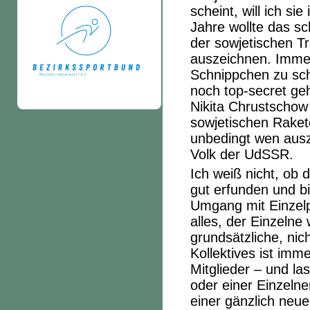
scheint, will ich si
Jahre wollte das s
der sowjetischen T
auszeichnen. Immer
Schnippchen zu sch
noch top-secret ge
Nikita Chrustschow
sowjetischen Raket
unbedingt wen ausz
Volk der UdSSR.
Ich weiß nicht, ob 
gut erfunden und bi
Umgang mit Einzelpe
alles, der Einzelne
grundsätzliche, nic
Kollektives ist imm
Mitglieder – und la
oder einer Einzeln
einer gänzlich neu