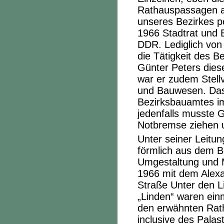
Rathauspassagen al
unseres Bezirkes po
1966 Stadtrat und 
DDR. Lediglich von 
die Tätigkeit des 
Günter Peters dies
war er zudem Stellv
und Bauwesen. Das 
Bezirksbauamtes i
jedenfalls musste 
Notbremse ziehen u
Unter seiner Leitu
förmlich aus dem B
Umgestaltung und M
1966 mit dem Alexan
Straße Unter den Li
„Linden“ waren ein
den erwähnten Rat
inclusive des Palas