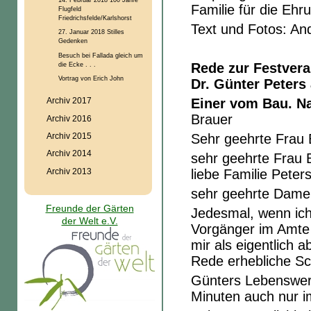
Familie für die Ehr
Flugfeld
Friedrichsfelde/Karlshorst
Text und Fotos: An
27. Januar 2018 Stilles
Gedenken
Besuch bei Fallada gleich um
die Ecke . . .
Rede zur Festvera
Vortrag von Erich John
Dr. Günter Peters
Einer vom Bau. N
Archiv 2017
Brauer
Archiv 2016
Sehr geehrte Frau 
Archiv 2015
Archiv 2014
sehr geehrte Frau Be
Archiv 2013
liebe Familie Peter
sehr geehrte Dame
Freunde der Gärten
Jedesmal, wenn ich
der Welt e.V.
Vorgänger im Amte 
mir als eigentlich 
Rede erhebliche Sc
Günters Lebenswerk
Minuten auch nur i