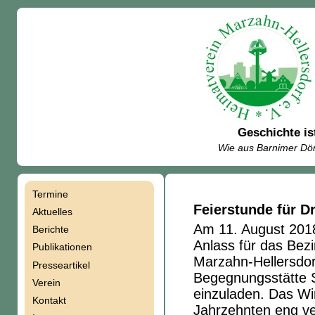
Geschichte is
Wie aus Barnimer Dör
Termine
Navigation
Feierstunde für D
Aktuelles
Am 11. August 2018
Berichte
überspringen
Anlass für das Bez
Publikationen
Marzahn-Hellersdor
Presseartikel
Begegnungsstätte S
Verein
einzuladen. Das Wir
Kontakt
Jahrzehnten eng v