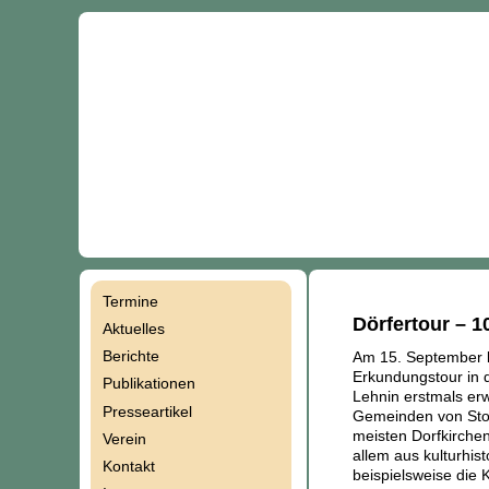
Termine
Navigation
Dörfertour – 1
Aktuelles
Berichte
Am 15. September k
überspringen
Erkundungstour in 
Publikationen
Lehnin erstmals erw
Presseartikel
Gemeinden von Stolz
meisten Dorfkirche
Verein
allem aus kulturhi
Kontakt
beispielsweise die 