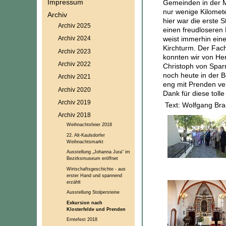
Impressum
Gemeinden in der M
nur wenige Kilomet
Archiv
hier war die erste 
Archiv 2025
einen freudloseren 
weist immerhin eine
Archiv 2024
Kirchturm. Der Fac
Archiv 2023
konnten wir von He
Archiv 2022
Christoph von Spar
noch heute in der B
Archiv 2021
eng mit Prenden ver
Archiv 2020
Dank für diese tolle 
Archiv 2019
Text:
Wolfgang Bra
Archiv 2018
Weihnachtsfeier 2018
22. Alt-Kaulsdorfer
Weihnachtsmarkt
Ausstellung „Johanna Jura“ im
Bezirksmuseum eröffnet
Wirtschaftsgeschichte - aus
erster Hand und spannend
erzählt
Ausstellung Stolpersteine
Exkursion nach
Klosterfelde und Prenden
Erntefest 2018