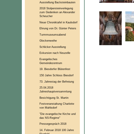
Ausstellung Backsteinbauten
2018 Stolpersteinverlegung
zum Gedenken an Alexander
Scheucher
Neue Chroniktafel in Kaulsdorf
Ehrung von Dr. Günter Peters
Turmmuseumsabend
Glockenweihe
Schlicker Ausstellung
Exkursion nach Neuzelle
Evangelisches
Gemeindezentrum
19. Biesdorfer Blütenfest
150 Jahre Schloss Biesdorf
73. Jahrestag der Befreiung
25.04.2018
Jahreshauptversammlung
Besichtigung St. Martin
Festveranstaltung Charlotte
von Mahlsdorf
"Die evangelische Kirche und
das NS-Regime"
Pressegespräch 2018
14. Februar 2018 100 Jahre
Flugfeld