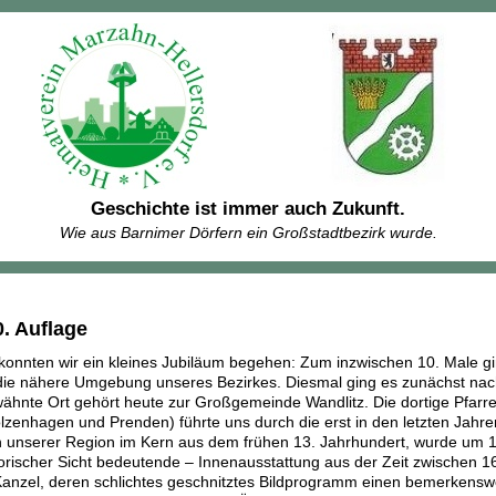
Geschichte ist immer auch Zukunft.
Wie aus Barnimer Dörfern ein Großstadtbezirk wurde.
0. Auflage
onnten wir ein kleines Jubiläum begehen: Zum inzwischen 10. Male gi
die nähere Umgebung unseres Bezirkes. Diesmal ging es zunächst nach 
ähnte Ort gehört heute zur Großgemeinde Wandlitz. Die dortige Pfarre
enhagen und Prenden) führte uns durch die erst in den letzten Jahren 
n unserer Region im Kern aus dem frühen 13. Jahrhundert, wurde um 1
storischer Sicht bedeutende – Innenausstattung aus der Zeit zwischen
Kanzel, deren schlichtes geschnitztes Bildprogramm einen bemerkenswer