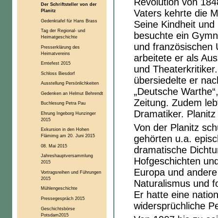
Revolution von 18
Der Schriftsteller von der
Vaters kehrte die 
Planitz
Gedenktafel für Hans Brass
Seine Kindheit und 
Tag der Regional- und
besuchte ein Gymn
Heimatgeschichte
und französischen 
Presserklärung des
Heimatvereins
arbeitete er als Au
Erntefest 2015
und Theaterkritiker
Schloss Biesdorf
übersiedelte er nac
Ausstellung Persönlichkeiten
„Deutsche Warthe“,
Gedenken an Helmut Behrendt
Zeitung. Zudem lebte
Buchlesung Petra Pau
Dramatiker. Planitz
Ehrung Ingeborg Hunzinger
2015
Von der Planitz sc
Exkursion in den Hohen
Flämimg am 20. Juni 2015
gehörten u.a. epis
08. Mai 2015
dramatische Dicht
Jahreshauptversammlung
Hofgeschichten und 
2015
Europa und andere 
Vortragsreihen und Führungen
2015
Naturalismus und fo
Mühlengeschichte
Er hatte eine natio
Pressegespräch 2015
widersprüchliche Pe
Geschichtsbörse
Potsdam2015