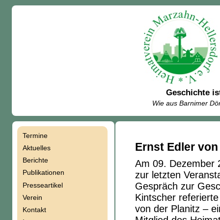
Geschichte is
Wie aus Barnimer Dör
Termine
Navigation
Ernst Edler von 
Aktuelles
Berichte
Am 09. Dezember 2
überspringen
Publikationen
zur letzten Veranst
Gespräch zur Gesch
Presseartikel
Kintscher referier
Verein
von der Planitz – ei
Kontakt