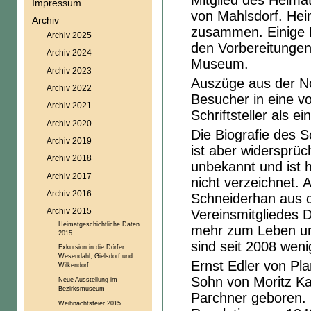
Mitglied des Heima
Impressum
von Mahlsdorf. He
Archiv
zusammen. Einige M
Archiv 2025
den Vorbereitungen
Archiv 2024
Museum.
Archiv 2023
Auszüge aus der No
Archiv 2022
Besucher in eine v
Archiv 2021
Schriftsteller als 
Archiv 2020
Die Biografie des Sc
Archiv 2019
ist aber widersprüc
Archiv 2018
unbekannt und ist h
Archiv 2017
nicht verzeichnet. 
Archiv 2016
Schneiderhan aus 
Archiv 2015
Vereinsmitgliedes
Heimatgeschichtliche Daten
mehr zum Leben und
2015
sind seit 2008 weni
Exkursion in die Dörfer
Wesendahl, Gielsdorf und
Ernst Edler von Pl
Wilkendorf
Sohn von Moritz Ka
Neue Ausstellung im
Bezirksmuseum
Parchner geboren. 
Weihnachtsfeier 2015