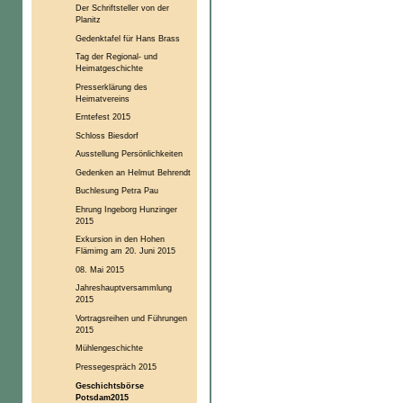
Der Schriftsteller von der
Planitz
Gedenktafel für Hans Brass
Tag der Regional- und
Heimatgeschichte
Presserklärung des
Heimatvereins
Erntefest 2015
Schloss Biesdorf
Ausstellung Persönlichkeiten
Gedenken an Helmut Behrendt
Buchlesung Petra Pau
Ehrung Ingeborg Hunzinger
2015
Exkursion in den Hohen
Flämimg am 20. Juni 2015
08. Mai 2015
Jahreshauptversammlung
2015
Vortragsreihen und Führungen
2015
Mühlengeschichte
Pressegespräch 2015
Geschichtsbörse
Potsdam2015