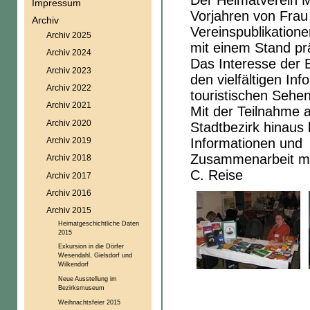
Der Heimatverein M
Impressum
Vorjahren von Frau 
Archiv
Vereinspublikatione
Archiv 2025
mit einem Stand prä
Archiv 2024
Das Interesse der B
Archiv 2023
den vielfältigen In
Archiv 2022
touristischen Sehe
Archiv 2021
Mit der Teilnahme a
Archiv 2020
Stadtbezirk hinaus
Archiv 2019
Informationen und 
Zusammenarbeit mi
Archiv 2018
C. Reise
Archiv 2017
Archiv 2016
Archiv 2015
Heimatgeschichtliche Daten
2015
Exkursion in die Dörfer
Wesendahl, Gielsdorf und
Wilkendorf
Neue Ausstellung im
Bezirksmuseum
Weihnachtsfeier 2015