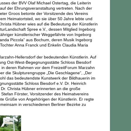
sses der BVV Olaf Michael Ostertag, die Leiterin
auf der Ehrungsveranstaltung vertreten. Nach der
ter Groos betonte der Vorsitzende des Vereins
em Heimatortsteil, wo sie über 50 Jahre lebte und
 Christa Hübner wies auf die Bedeutung der Künstlerin
ulturLandschaft Spree e.V., dessen Mitglied Ingeborg
jähriger künstlerischer Weggefährte von Ingeborg
„Banda Piccola“ aus Bochum, deren Musik Ingeborg
 Tochter Anna Franck und Enkelin Claudia Maria
arzahn-Hellersdorf der bedeutenden Künstlerin. Auf
iftung Ost-West-Begegnungsstätte Schloss Biesdorf
tt, in deren Rahmen vor dem FreizeitForum Marzahn
über die Skulpturengruppe „Die Geschlagene“, „Der
 wohl das bedeutendste Kunstwerk der Bildhauerin im
gnungsstätte Schloss Biesdorf e.V. Dr. Heinrich
 Dr. Christa Hübner erinnerten an die große
 Stefan Förster, Vorsitzender des Heimatvereins
te Grüße von Angehörigen der Künstlerin. Er regte
emeinsam in verschiedenen Berliner Bezirke zu