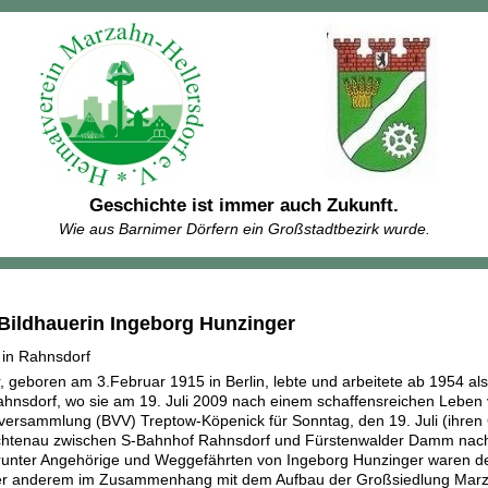
Geschichte ist immer auch Zukunft.
Wie aus Barnimer Dörfern ein Großstadtbezirk wurde.
Bildhauerin Ingeborg Hunzinger
in Rahnsdorf
 geboren am 3.Februar 1915 in Berlin, lebte und arbeitete ab 1954 als
Rahnsdorf, wo sie am 19. Juli 2009 nach einem schaffensreichen Leben
versammlung (BVV) Treptow-Köpenick für Sonntag, den 19. Juli (ihren
chtenau zwischen S-Bahnhof Rahnsdorf und Fürstenwalder Damm nach
runter Angehörige und Weggefährten von Ingeborg Hunzinger waren de
ter anderem im Zusammenhang mit dem Aufbau der Großsiedlung Marza