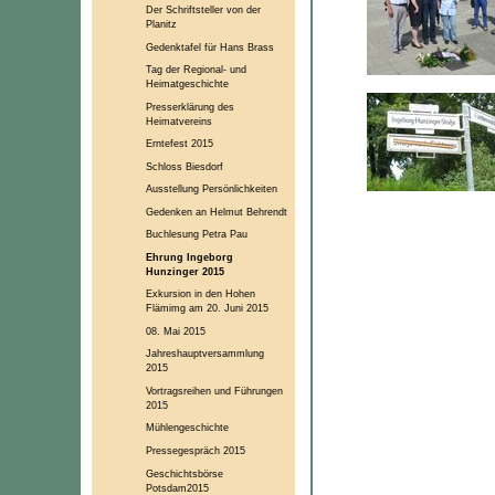
Der Schriftsteller von der
Planitz
Gedenktafel für Hans Brass
Tag der Regional- und
Heimatgeschichte
Presserklärung des
Heimatvereins
Erntefest 2015
Schloss Biesdorf
Ausstellung Persönlichkeiten
Gedenken an Helmut Behrendt
Buchlesung Petra Pau
Ehrung Ingeborg
Hunzinger 2015
Exkursion in den Hohen
Flämimg am 20. Juni 2015
08. Mai 2015
Jahreshauptversammlung
2015
Vortragsreihen und Führungen
2015
Mühlengeschichte
Pressegespräch 2015
Geschichtsbörse
Potsdam2015