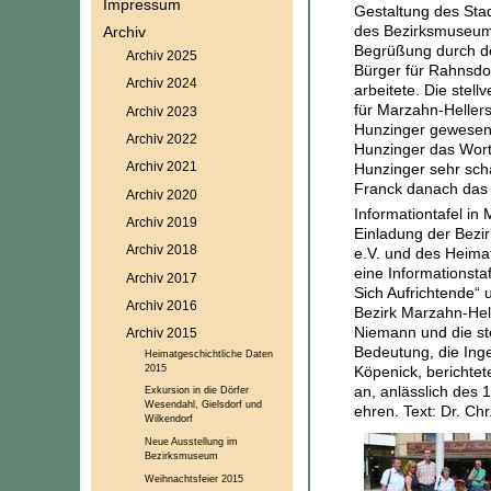
Impressum
Gestaltung des Stad
des Bezirksmuseum 
Archiv
Begrüßung durch de
Archiv 2025
Bürger für Rahnsdor
Archiv 2024
arbeitete. Die stel
für Marzahn-Hellers
Archiv 2023
Hunzinger gewesen w
Archiv 2022
Hunzinger das Wort 
Archiv 2021
Hunzinger sehr sch
Franck danach das 
Archiv 2020
Informationtafel i
Archiv 2019
Einladung der Bezir
Archiv 2018
e.V. und des Heima
eine Informationsta
Archiv 2017
Sich Aufrichtende“ 
Archiv 2016
Bezirk Marzahn-Hell
Niemann und die ste
Archiv 2015
Bedeutung, die Inge
Heimatgeschichtliche Daten
2015
Köpenick, berichte
an, anlässlich des 
Exkursion in die Dörfer
Wesendahl, Gielsdorf und
ehren. Text: Dr. Chr
Wilkendorf
Neue Ausstellung im
Bezirksmuseum
Weihnachtsfeier 2015