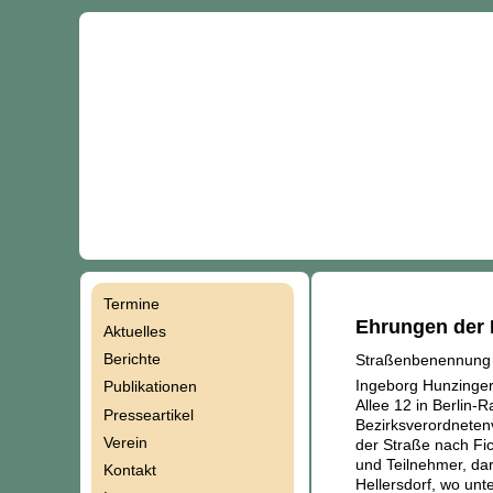
Termine
Navigation
Ehrungen der 
Aktuelles
Berichte
Straßenbenennung 
überspringen
Ingeborg Hunzinger,
Publikationen
Allee 12 in Berlin-
Presseartikel
Bezirksverordneten
Verein
der Straße nach Fi
und Teilnehmer, da
Kontakt
Hellersdorf, wo un