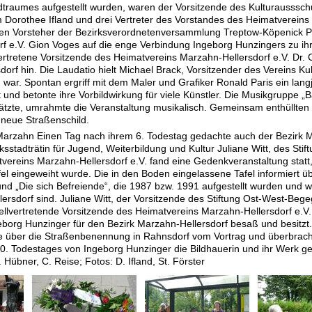
traumes aufgestellt wurden, waren der Vorsitzende des Kulturaussschu
Dorothee Ifland und drei Vertreter des Vorstandes des Heimatvereins 
n Vorsteher der Bezirksverordnetenversammlung Treptow-Köpenick Pe
f e.V. Gion Voges auf die enge Verbindung Ingeborg Hunzingers zu ihr
lvertretene Vorsitzende des Heimatvereins Marzahn-Hellersdorf e.V. Dr.
dorf hin. Die Laudatio hielt Michael Brack, Vorsitzender des Vereins K
ar. Spontan ergriff mit dem Maler und Grafiker Ronald Paris ein lang
und betonte ihre Vorbildwirkung für viele Künstler. Die Musikgruppe 
ätzte, umrahmte die Veranstaltung musikalisch. Gemeinsam enthüllten
neue Straßenschild.
n Marzahn Einen Tag nach ihrem 6. Todestag gedachte auch der Bezirk M
ksstadträtin für Jugend, Weiterbildung und Kultur Juliane Witt, des St
tvereins Marzahn-Hellersdorf e.V. fand eine Gedenkveranstaltung sta
fel eingeweiht wurde. Die in den Boden eingelassene Tafel informiert 
und „Die sich Befreiende“, die 1987 bzw. 1991 aufgestellt wurden und
ersdorf sind. Juliane Witt, der Vorsitzende des Stiftung Ost-West-Bege
llvertretende Vorsitzende des Heimatvereins Marzahn-Hellersdorf e.V.
borg Hunzinger für den Bezirk Marzahn-Hellersdorf besaß und besitzt.
te über die Straßenbenennung in Rahnsdorf vom Vortrag und überbrach
10. Todestages von Ingeborg Hunzinger die Bildhauerin und ihr Werk g
. Hübner, C. Reise; Fotos: D. Ifland, St. Förster