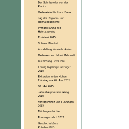
Der Schriftsteller von der
Planitz
Gedenktafel für Hans Brass
Tag der Regional- und
Heimatgeschichte
Presserklärung des
Heimatvereins
Erntefest 2015
Schloss Biesdorf
Ausstellung Persönlichkeiten
Gedenken an Helmut Behrendt
Buchlesung Petra Pau
Ehrung Ingeborg Hunzinger
2015
Exkursion in den Hohen
Flämimg am 20. Juni 2015
08. Mai 2015
Jahreshauptversammlung
2015
Vortragsreihen und Führungen
2015
Mühlengeschichte
Pressegespräch 2015
Geschichtsbörse
Potsdam2015