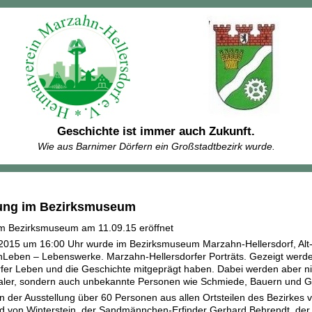
Geschichte ist immer auch Zukunft.
Wie aus Barnimer Dörfern ein Großstadtbezirk wurde.
lung im Bezirksmuseum
m Bezirksmuseum am 11.09.15 eröffnet
015 um 16:00 Uhr wurde im Bezirksmuseum Marzahn-Hellersdorf, Alt-Ma
nLeben – Lebenswerke. Marzahn-Hellersdorfer Porträts. Gezeigt werde
fer Leben und die Geschichte mitgeprägt haben. Dabei werden aber nic
Maler, sondern auch unbekannte Personen wie Schmiede, Bauern und Gas
 der Ausstellung über 60 Personen aus allen Ortsteilen des Bezirkes vor
 von Winterstein, der Sandmännchen-Erfinder Gerhard Behrendt, der Un