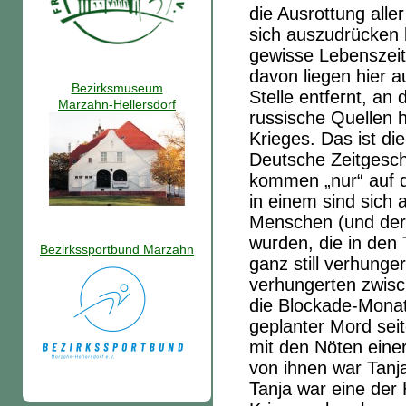
die Ausrottung alle
sich auszudrücken b
gewisse Lebenszeit
davon liegen hier 
Bezirksmuseum
Stelle entfernt, an
Marzahn-Hellersdorf
russische Quellen 
Krieges. Das ist di
Deutsche Zeitgesch
kommen „nur“ auf d
in einem sind sich a
Menschen (und der 
wurden, die in de
Bezirkssportbund Marzahn
ganz still verhunger
verhungerten zwis
die Blockade-Monat
geplanter Mord sei
mit den Nöten eine
von ihnen war Tanj
Tanja war eine der