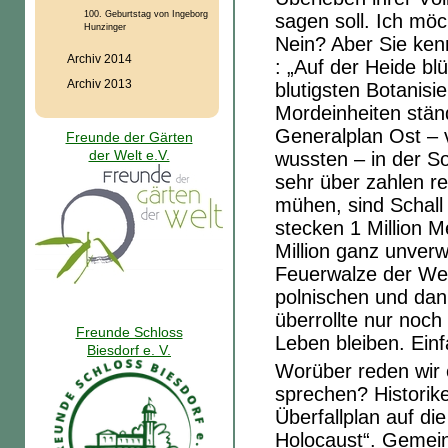
100. Geburtstag von Ingeborg
sagen soll. Ich möc
Hunzinger
Nein? Aber Sie ken
Archiv 2014
: „Auf der Heide blü
Archiv 2013
blutigsten Botanis
Mordeinheiten ständ
Generalplan Ost – 
Freunde der Gärten
der Welt e.V.
wussten – in der S
sehr über zahlen re
mühen, sind Schall 
stecken 1 Million M
Million ganz unver
Feuerwalze der We
polnischen und dan
überrollte nur noch
Freunde Schloss
Leben bleiben. Ein
Biesdorf e. V.
Worüber reden wir 
sprechen? Historik
Überfallplan auf di
Holocaust“. Gemein