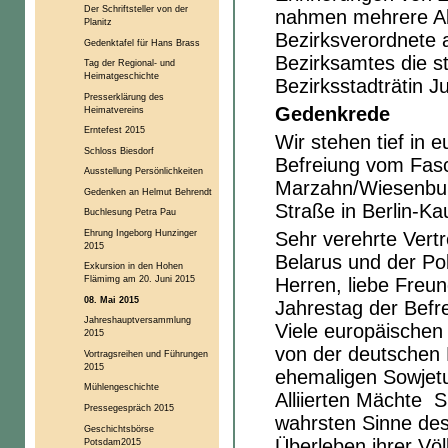
Der Schriftsteller von der
nahmen mehrere Ab
Planitz
Bezirksverordnete 
Gedenktafel für Hans Brass
Bezirksamtes die s
Tag der Regional- und
Heimatgeschichte
Bezirksstadträtin Jul
Presserklärung des
Gedenkrede
Heimatvereins
Erntefest 2015
Wir stehen tief in 
Schloss Biesdorf
Befreiung vom Fas
Ausstellung Persönlichkeiten
Marzahn/Wiesenbur
Gedenken an Helmut Behrendt
Straße in Berlin-Ka
Buchlesung Petra Pau
Ehrung Ingeborg Hunzinger
Sehr verehrte Vertr
2015
Belarus und der Po
Exkursion in den Hohen
Flämimg am 20. Juni 2015
Herren, liebe Freu
08. Mai 2015
Jahrestag der Befr
Jahreshauptversammlung
Viele europäischen 
2015
von der deutschen 
Vortragsreihen und Führungen
2015
ehemaligen Sowjetu
Mühlengeschichte
Alliierten Mächte S
Pressegespräch 2015
wahrsten Sinne des
Geschichtsbörse
Überleben ihrer Völ
Potsdam2015