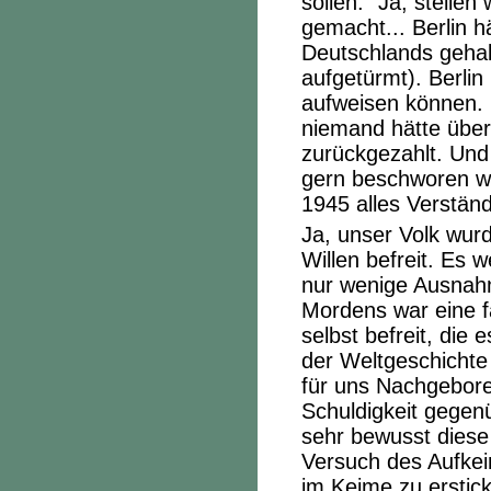
sollen.“ Ja, stelle
gemacht... Berlin 
Deutschlands geha
aufgetürmt). Berli
aufweisen können. N
niemand hätte über
zurückgezahlt. Und 
gern beschworen we
1945 alles Verständ
Ja, unser Volk wur
Willen befreit. Es 
nur wenige Ausnahm
Mordens war eine f
selbst befreit, die 
der Weltgeschichte 
für uns Nachgebore
Schuldigkeit gegenü
sehr bewusst diese
Versuch des Aufke
im Keime zu erstic