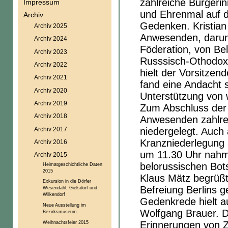
zahlreiche Bürgeri
Impressum
und Ehrenmal auf d
Archiv
Gedenken. Kristia
Archiv 2025
Anwesenden, darunt
Archiv 2024
Föderation, von Be
Archiv 2023
Russsisch-Othodox
Archiv 2022
hielt der Vorsitze
Archiv 2021
fand eine Andacht s
Archiv 2020
Unterstützung von w
Archiv 2019
Zum Abschluss der
Archiv 2018
Anwesenden zahlre
Archiv 2017
niedergelegt. Auch
Kranzniederlegung 
Archiv 2016
um 11.30 Uhr nahme
Archiv 2015
belorussischen Bots
Heimatgeschichtliche Daten
2015
Klaus Mätz begrüß
Exkursion in die Dörfer
Befreiung Berlins 
Wesendahl, Gielsdorf und
Wilkendorf
Gedenkrede hielt a
Neue Ausstellung im
Wolfgang Brauer. 
Bezirksmuseum
Weihnachtsfeier 2015
Erinnerungen von 