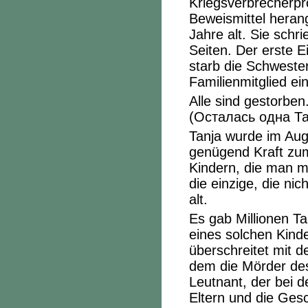
Kriegsverbrecherpr
Beweismittel heran
Jahre alt. Sie sch
Seiten. Der erste 
starb die Schweste
Familienmitglied ei
Alle sind gestorben
(Осталась одна Та
Tanja wurde im Aug
genügend Kraft zum
Kindern, die man mi
die einzige, die ni
alt.
Es gab Millionen Tan
eines solchen Kind
überschreitet mit 
dem die Mörder des
Leutnant, der bei 
Eltern und die Ges